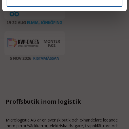
Proffsbutik inom logistik
Micrologistic AB är en svensk butik och
e-handelare
ledande
inom
pirror/säckkärror
, elektriska dragare, trappklättrare och