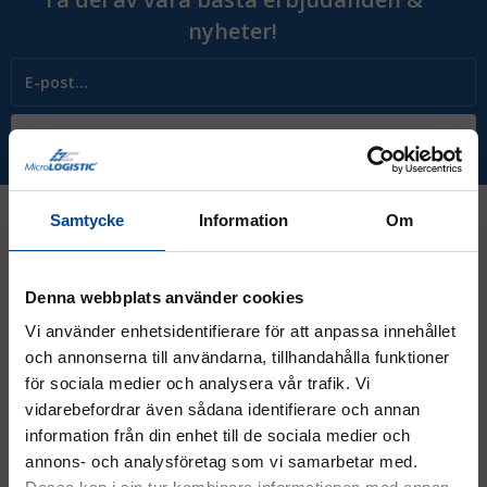
nyheter!
Prenumerera
Samtycke
Information
Om
Kontakt
Denna webbplats använder cookies
Vi använder enhetsidentifierare för att anpassa innehållet
08 - 544 401 50
och annonserna till användarna, tillhandahålla funktioner
info@micrologistic.com
för sociala medier och analysera vår trafik. Vi
order@micrologistic.com
vidarebefordrar även sådana identifierare och annan
support@micrologistic.com
information från din enhet till de sociala medier och
annons- och analysföretag som vi samarbetar med.