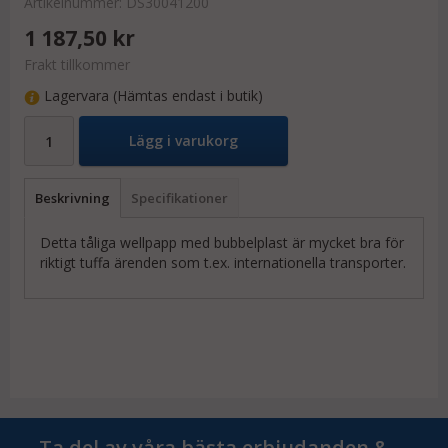
Artikelnummer:
DS30041200
1 187,50 kr
Frakt tillkommer
Lagervara (Hämtas endast i butik)
Lägg i varukorg
Beskrivning
Specifikationer
Detta tåliga wellpapp med bubbelplast är mycket bra för
riktigt tuffa ärenden som t.ex. internationella transporter.
Ta del av våra bästa erbjudanden &