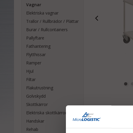
Vagnar
Elektriska vagnar
Trallor / Rullbrädor / Plättar
Burar / Rullcontainers
Pallyftare
Fathantering
Flytthissar
Ramper
Hjul
Filtar
Flakutrustning
Golvskydd
Skottkärror
Elektriska skottkärror
Handskar
Rehab