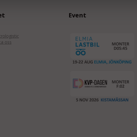
et
Event
ologistic
ta oss