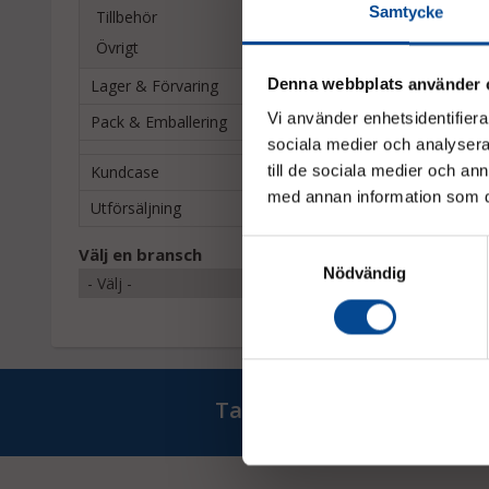
Samtycke
Tillbehör
Övrigt
Denna webbplats använder 
Lager & Förvaring
Vi använder enhetsidentifierar
Pack & Emballering
sociala medier och analysera 
Kundcase
till de sociala medier och a
med annan information som du 
Utförsäljning
Samtyckesval
Välj en bransch
Nödvändig
Ta del av våra bästa erb