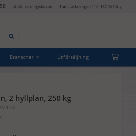
 50
info@micrologistic.com
Tumstocksvägen 11A, 187 66 Täby
Branscher
Utförsäljning
, 2 hyllplan, 250 kg
KM4105
r