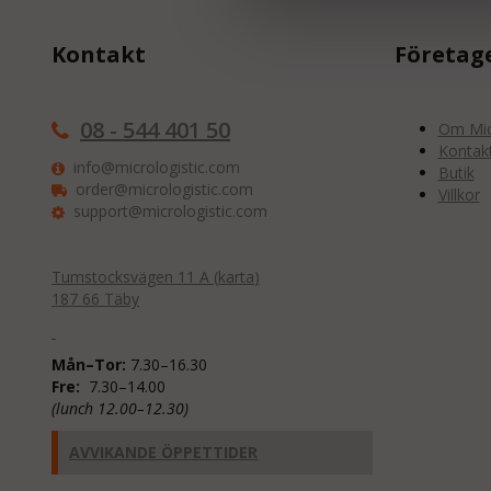
Kontakt
Företag
08 - 544 401 50
Om Micr
Kontak
info@micrologistic.com
Butik
order@micrologistic.com
Villkor
support@micrologistic.com
Tumstocksvägen 11 A (
karta
)
187 66 Täby
Mån–Tor:
7.30–16.30
Fre:
7.30–14.00
(lunch 12.00–12.30)
AVVIKANDE ÖPPETTIDER