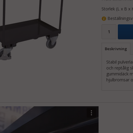
Storlek (L x B x 
Beställningsv
Beskrivning
Stabil pulver
och reptålig 
gummidäck med
hjulbromsar oc