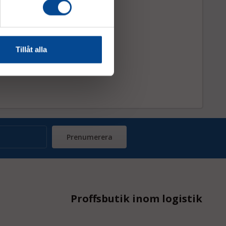
Tillåt alla
Prenumerera
Proffsbutik inom logistik