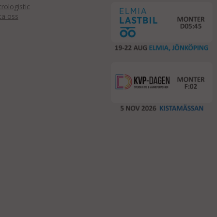
ologistic
ta oss