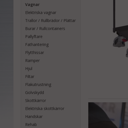
Vagnar
Elektriska vagnar
Trallor / Rullbrädor / Plättar
Burar / Rullcontainers
Pallyftare
Fathantering
Flytthissar
Ramper
Hjul
Filtar
Flakutrustning
Golvskydd
Skottkärror
Elektriska skottkärror
Handskar
Rehab