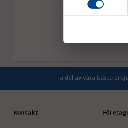
Avtagbar stålbehåll
bordsvagn
2 093,75 kr
Ta del av våra bästa erb
Kontakt
Företag