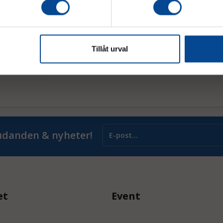
are för
Tillåt urval
Köp
judanden & nyheter!
et
Event