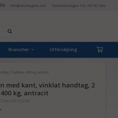
 50
info@micrologistic.com
Tumstocksvägen 11A, 187 66 Täby
Branscher
Utförsäljning
dtag, 2 hyllplan, 400 kg, antracit
n med kant, vinklat handtag, 2
 400 kg, antracit
COsw-500.523/AG
r