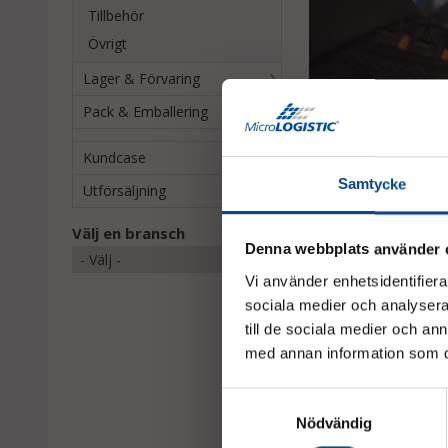
Tillbehör
Övrigt
Lager & Förvaring
Pack & Emballering
Kundcase
Samtycke
Utförsäljning
Tillbehör
Välj en bransch
Denna webbplats använder 
Vi använder enhetsidentifierar
sociala medier och analysera 
till de sociala medier och a
med annan information som du 
Samtyckesval
Nödvändig