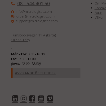
08 - 544 401 50
Om Micr
Kontak
info@micrologistic.com
Butik
order@micrologistic.com
Villkor
support@micrologistic.com
Tumstocksvägen 11 A (
karta
)
187 66 Täby
Mån–Tor:
7.30–16.30
Fre:
7.30–14.00
(lunch 12.00–12.30)
AVVIKANDE ÖPPETTIDER