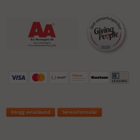
Inlogg avtalskund
Serviceformulär