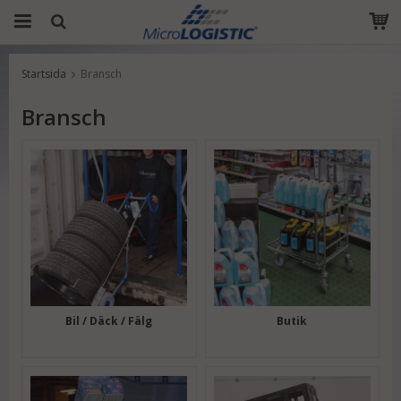
Startsida
Bransch
Produkten har blivit tillagd i varukorgen
Bransch
Bil / Däck / Fälg
Butik