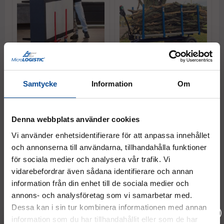
Möbler
Park / Mark / Terräng
Samtycke
Information
Om
Denna webbplats använder cookies
Vi använder enhetsidentifierare för att anpassa innehållet
och annonserna till användarna, tillhandahålla funktioner
för sociala medier och analysera vår trafik. Vi
vidarebefordrar även sådana identifierare och annan
information från din enhet till de sociala medier och
annons- och analysföretag som vi samarbetar med.
Transport / Bud
Tunggods
Dessa kan i sin tur kombinera informationen med annan
information som du har tillhandahållit eller som de har