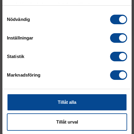
samlat in när du har använt deras tjänster.
Vänligen välj hur du vill se priserna
Samtyckesval
Nödvändig
Exkl. moms
Inkl. moms
Inställningar
Statistik
Vitvaror / Fastighet
VVS / Kyla / Värme
Marknadsföring
Tillåt alla
Tillåt urval