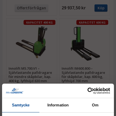
29 937,50 kr
Offertförfrågan
Köp
KAPACITET 400 KG
KAPACITET 600 KG
Innolift M5.700.V1 –
Innolift IM600.800 –
Självlastande palldragare
Självlastande palldragare
för mindre skåpbilar, kap.
för skåpbilar, kap. 600 kg,
400 kg, lyfthöjd 630 mm
lyfthöjd 700 mm
Går in i 800 x 1100 mm
Går in i 800 x 1300 mm
79 500 kr
79 875 kr
Köp
Köp
Samtycke
Information
Om
KAPACITET 600 KG
KAPACITET 1000 KG