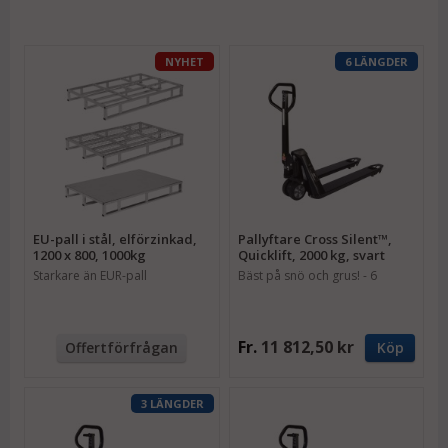
NYHET
6 LÄNGDER
EU-pall i stål, elförzinkad,
Pallyftare Cross Silent™,
1200 x 800, 1000kg
Quicklift, 2000 kg, svart
Starkare än EUR-pall
Bäst på snö och grus! - 6
längder
Fr.
11 812,50 kr
Offertförfrågan
Köp
3 LÄNGDER