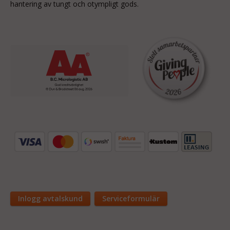
hantering av tungt och otympligt gods.
Inlogg avtalskund
Serviceformulär