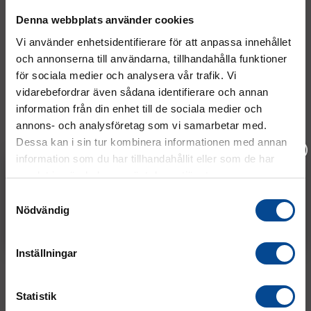
Denna webbplats använder cookies
Vi använder enhetsidentifierare för att anpassa innehållet
och annonserna till användarna, tillhandahålla funktioner
för sociala medier och analysera vår trafik. Vi
vidarebefordrar även sådana identifierare och annan
information från din enhet till de sociala medier och
Innolift IM600.1000 –
Innolift IXL1000.1250 –
Självlastande palldragare
Självlastande palldragare
annons- och analysföretag som vi samarbetar med.
för större skåpbilar, kap.
stora skåpbilar, kap. 1000
Dessa kan i sin tur kombinera informationen med annan
600 kg, lyfthöjd 900 mm
kg, lyfthöjd 1150 mm
Ta med Trucken – slipp
Ta med Trucken – slipp
information som du har tillhandahållit eller som de har
bakgavellyft
bakgavellyft
samlat in när du har använt deras tjänster.
83 250 kr
112 875 kr
Köp
Köp
Vänligen välj hur du vill se priserna
Samtyckesval
Nödvändig
Exkl. moms
Inkl. moms
Inställningar
Statistik