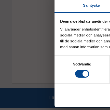
Samtycke
Denna webbplats använder 
Vi använder enhetsidentifierar
sociala medier och analysera 
till de sociala medier och a
med annan information som du 
Samtyckesval
Nödvändig
Ta del av våra bästa erb