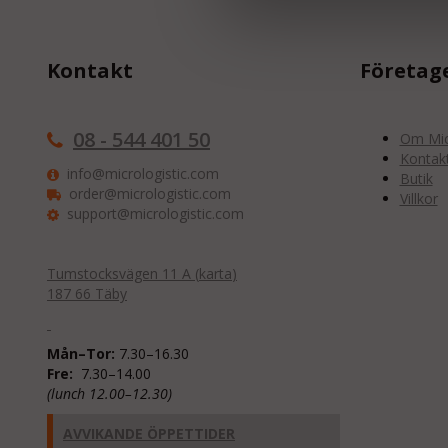
Kontakt
Företag
08 - 544 401 50
Om Micr
Kontak
info@micrologistic.com
Butik
order@micrologistic.com
Villkor
support@micrologistic.com
Tumstocksvägen 11 A (
karta
)
187 66 Täby
Mån–Tor:
7.30–16.30
Fre:
7.30–14.00
(lunch 12.00–12.30)
AVVIKANDE ÖPPETTIDER