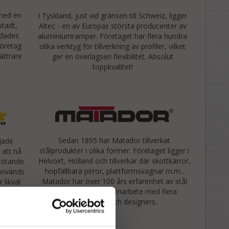
 med en
I Tyskland, just vid gränsen till Schweiz, ligger
stadt,
Altec - en av Europas största producenter av
ndades
aluminiumramper. Företaget har flera hundra
företag
olika verktyg för tillverkning av profiler, vilket
lättrare
ger en överlägsen flexibilitet. Absolut
toppkvalitet!
Sedan 1895 har Matador tillverkat
jade
stålprodukter i olika former. Företaget ligger i
 att nå
Helvoirt, Holland och tillverkar där skottkärror,
mötande
hopfällbara pirror, plattformsvagnar m.m..
 används
Matador har över 100 års erfarenhet av stål
 likväl
och har ett nära samarbete med flera
älva
uppfinnare och designers.
rna att