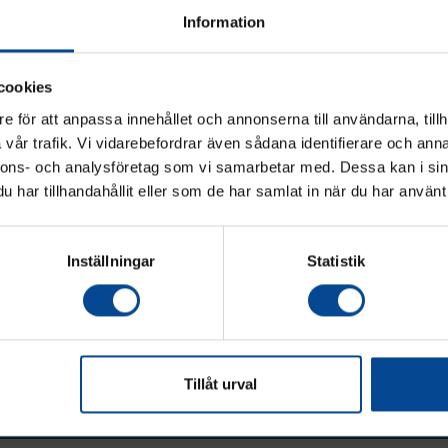
Information
cookies
Med över 60 års erfarenhet är Logitra
e för att anpassa innehållet och annonserna till användarna, tillh
de ledande tillverkarna av
vår trafik. Vi vidarebefordrar även sådana identifierare och anna
materialhanteringsutrustning! Me
Vänligen välj hur du vill se priserna
nnons- och analysföretag som vi samarbetar med. Dessa kan i sin
medvetenhet om kvalitét och miljö up
har tillhandahållit eller som de har samlat in när du har använt 
de framtidens krav! Deras affärsg
Exkl. moms
Inkl. moms
förklarar deras värderingar, vision
uppdrag: kvalité, logik, prestanda, flex
och kunskap.
Inställningar
Statistik
Tillåt urval
judanden & nyheter!