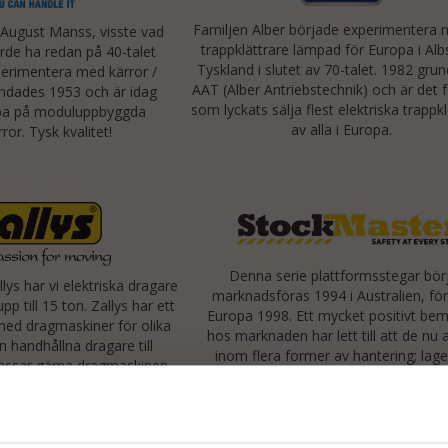
Familjen Alber började experimentera
 August Manss, visste vad
trappklättrare lämpad för Europa i Alb
rde ha redan på 40-talet
Tyskland i slutet av 70-talet. 1982 gru
perimentera med kärror /
AAT (Alber Antriebstechnik) och är det 
undades 1953 och är idag
som lyckats sälja flest elektriska trappk
ropa på moduluppbyggda
av alla i Europa.
or. Tysk kvalitet!
Denna serie plattformsstegar bör
llys har vi elektriska dragare
marknadsföras 1994 i Australien, för
p till 15 ton. Zallys har ett
Europa 1998. Ett mycket positivt be
med dragmaskiner för olika
hos marknaden har lett till att de nu
ån handhållna dragare till
inom flera former av hantering; lager
passar gärna dragmaskinen
som inom detaljhandeln. Vi har sj
 dina önskemål och behov.
ytterligare utvecklat en av produkte
passa främst däckhantering.