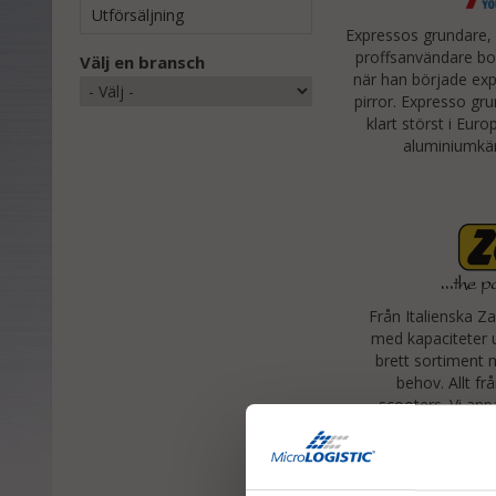
Utförsäljning
Expressos grundare,
proffsanvändare bo
Välj en bransch
när han började ex
pirror. Expresso gr
klart störst i Eu
aluminiumkärr
Från Italienska Za
med kapaciteter up
brett sortiment 
behov. Allt fr
scooters. Vi an
specifikt efter