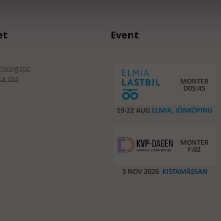
et
Event
ologistic
ta oss