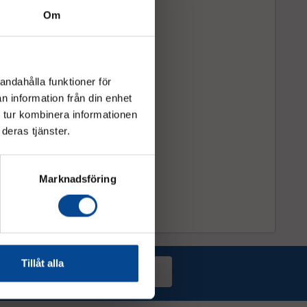
Om
ns en av
andahålla funktioner för
n information från din enhet
d hög
 tur kombinera informationen
pfyller
deras tjänster.
rund
er och
ibilitet
Marknadsföring
Tillåt alla
Prenumerera