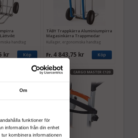
umpirra
TÄBY Trappkärra Aluminiumpirra
Lättvikt
Magasinkärra Trappmedar
omiska handtag
Kullager, ergonomiska handtag
5 kr
4 843,75 kr
Fr.
Köp
Köp
CARGO MASTER C120
Om
andahålla funktioner för
n information från din enhet
 tur kombinera informationen