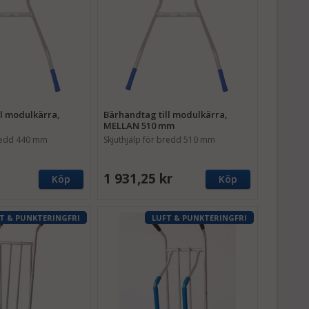
ll modulkärra,
Bärhandtag till modulkärra,
MELLAN 510 mm
bredd 440 mm
Skjuthjälp för bredd 510 mm
1 931,25 kr
Köp
Köp
T & PUNKTERINGFRI
LUFT & PUNKTERINGFRI