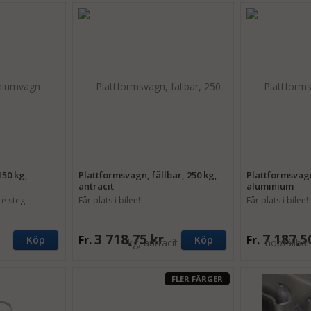
150 kg,
Plattformsvagn, fällbar, 250 kg,
Plattformsvagn
antracit
aluminium
re steg
Får plats i bilen!
Får plats i bilen!
3 718,75 kr
7 187,5
Fr.
Fr.
Köp
Köp
FLER FÄRGER