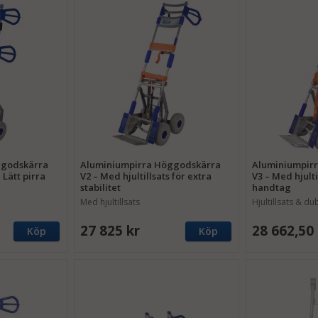
ggodskärra
Aluminiumpirra Höggodskärra
Aluminiumpir
Lätt pirra
V2 – Med hjultillsats för extra
V3 – Med hjult
stabilitet
handtag
Med hjultillsats
Hjultillsats & d
27 825 kr
28 662,50 
Köp
Köp