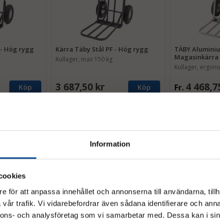
 - Hög rygg
Kärra Täby Stål PF - Hög rygg
TÄBY Alumini
Magasinkärra 
Kullager, max 150 kg
Kullager, ergon
3 687,50 kr
4 468,7
Fr.
Köp
Köp
Information
cookies
e för att anpassa innehållet och annonserna till användarna, tillh
vår trafik. Vi vidarebefordrar även sådana identifierare och anna
Vänligen välj hur du vill se priserna
nnons- och analysföretag som vi samarbetar med. Dessa kan i sin