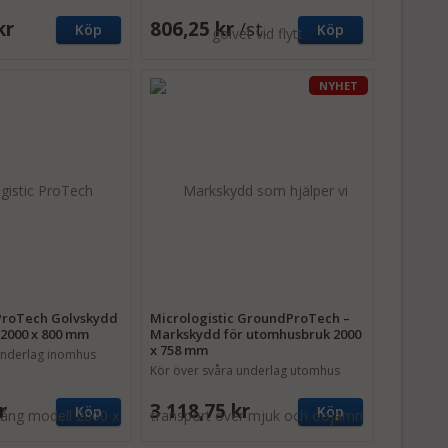
kr
806,25 kr
/st.
Köp
Köp
NYHET
 ProTech Golvskydd
Micrologistic GroundProTech –
 2000 x 800 mm
Markskydd för utomhusbruk 2000
x 758 mm
underlag inomhus
Kör över svåra underlag utomhus
r
3 118,75 kr
Köp
Köp