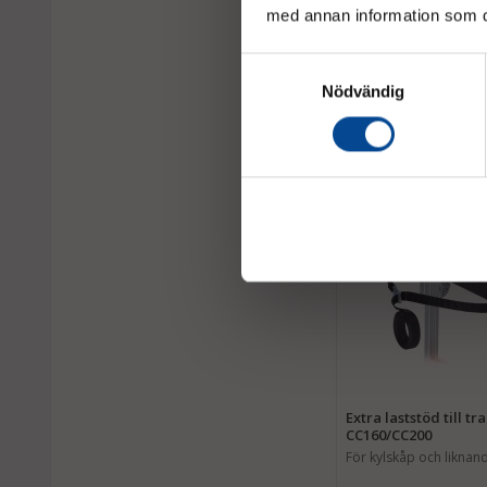
med annan information som du 
El. Trappklättrare C
Kap. 120 kg, Fällbara 
Samtyckesval
Nödvändig
48 125 kr
CARGO MASTER
Extra laststöd till t
CC160/CC200
För kylskåp och liknan