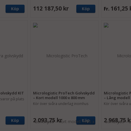
112 187,50 kr
161,25 
Fr.
Köp
Köp
golvskydd KIT
Micrologistic ProTech Golvskydd
Micrologistic
– Kort modell 1000 x 800 mm
– Lång modell
tvaror på plats
Kör över svåra underlag inomhus
Kör över svåra 
2 093,75 kr
2 968,75 k
Köp
Köp