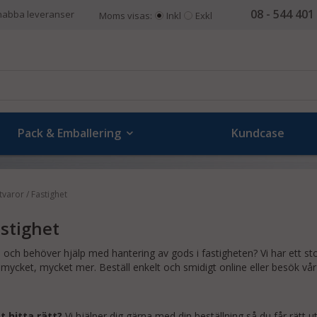
08 - 544 401
nabba leveranser
Moms visas:
Inkl
Exkl
Pack & Emballering
Kundcase
tvaror / Fastighet
astighet
 och behöver hjälp med hantering av gods i fastigheten? Vi har ett stor
 mycket, mycket mer. Beställ enkelt och smidigt online eller besök vå
t hitta rätt?
Vi hjälper dig gärna med din beställning så du får rätt u