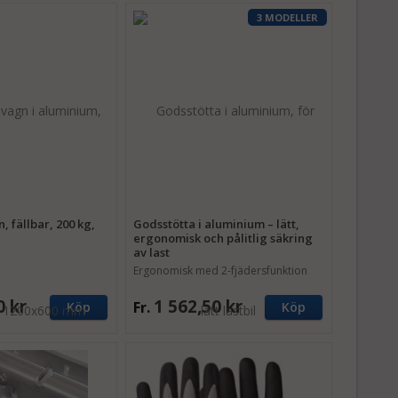
3 MODELLER
, fällbar, 200 kg,
Godsstötta i aluminium – lätt,
ergonomisk och pålitlig säkring
av last
Ergonomisk med 2-fjädersfunktion
0 kr
1 562,50 kr
Fr.
Köp
Köp