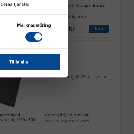
deras tjänster.
rare CC200V+200
Extra laststöd till trappklättrare
C120
terbara handtag
För kylskåp och liknande
Marknadsföring
kr
3 343,75 kr
Köp
Köp
Tillåt alla
sportskydd i
Golvskydd, 1 x 25 m, vit
aterial, 1000 x 500
25 x 1 m - Ingen tejp krävs!