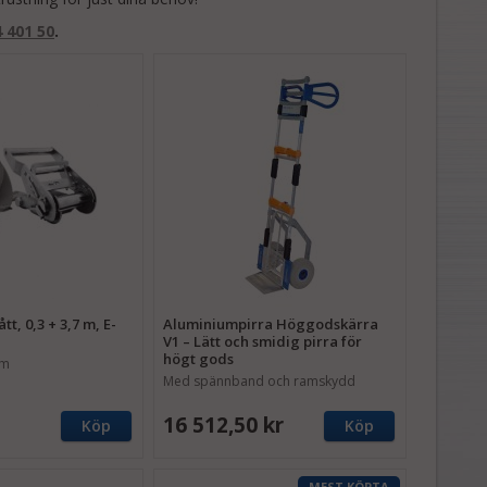
4 401 50
.
t, 0,3 + 3,7 m, E-
Aluminiumpirra Höggodskärra
V1 – Lätt och smidig pirra för
högt gods
 m
Med spännband och ramskydd
16 512,50 kr
Köp
Köp
MEST KÖPTA