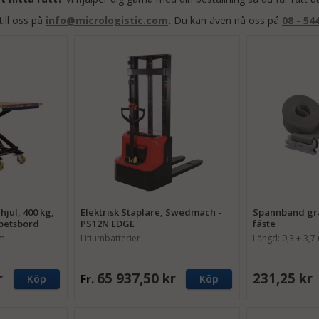
till oss på
info@micrologistic.com
.
Du kan även nå oss på
08 - 54
jul, 400 kg,
Elektrisk Staplare, Swedmach -
Spännband gråt
rbetsbord
PS12N EDGE
fäste
cm
Litiumbatterier
Längd: 0,3 + 3,7
r
65 937,50 kr
231,25 kr
Fr.
Köp
Köp