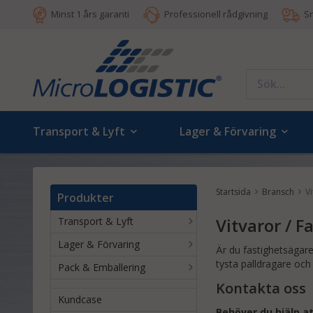
Minst 1 års garanti
Professionell rådgivning
S
Transport & Lyft
Lager & Förvaring
Startsida
Bransch
Vi
Produkter
Vitvaror / F
Transport & Lyft
Lager & Förvaring
Är du fastighetsägare
tysta palldragare och
Pack & Emballering
Kontakta oss
Kundcase
Behöver du hjälp at