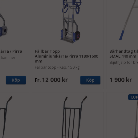
rra / Pirra
Fällbar Topp
Bärhandtag ti
Aluminiumkärra/Pirra 1180/1600
SMAL 440 mm
h kaminer
mm
Skjuthjälp för 
Fällbar topp - Kap. 150 kg
12 000 kr
1 900 kr
Fr.
Köp
Köp
LUF