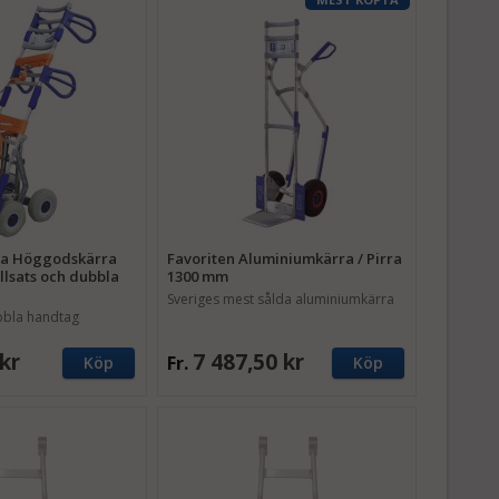
ra Höggodskärra
Favoriten Aluminiumkärra / Pirra
illsats och dubbla
1300 mm
Sveriges mest sålda aluminiumkärra
ubbla handtag
kr
7 487,50 kr
Fr.
Köp
Köp