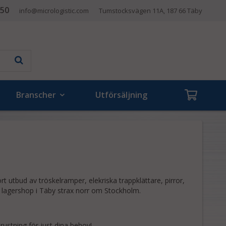
 50
info@micrologistic.com
Tumstocksvägen 11A, 187 66 Täby
Branscher
Utförsäljning
t utbud av tröskelramper, elekriska trappklättare, pirror,
r lagershop i Täby strax norr om Stockholm.
trustning för just dina behov!