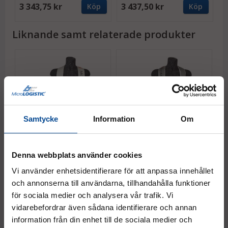
3 343,75 kr
3 437,50 kr
F
Köp
Köp
Liknande samt relaterade produkter
Samtycke
Information
Om
Bärsele ECO, axelband 75
Bärsele PRO, tvålagers
B
Denna webbplats använder cookies
mm, vit – Budgetkryss-sele
axelband 75 mm, grå –
v
Komfortkryss-sele
m
4 meter bärband ingår
Vi använder enhetsidentifierare för att anpassa innehållet
se
4 meter bärband ingår
och annonserna till användarna, tillhandahålla funktioner
4
för sociala medier och analysera vår trafik. Vi
1 687,50 kr
1 937,50 kr
2
Köp
Köp
vidarebefordrar även sådana identifierare och annan
information från din enhet till de sociala medier och