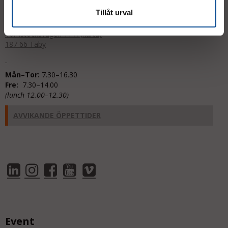
support@micrologistic.com
Tillåt urval
Tumstocksvägen 11 A (
karta
)
187 66 Täby
Mån–Tor:
7.30–16.30
Fre:
7.30–14.00
(lunch 12.00–12.30)
AVVIKANDE ÖPPETTIDER
Event