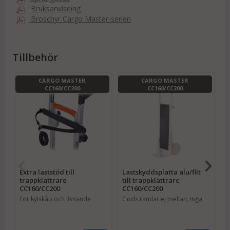
Steglös hastighetsjustering och höj/sänkbara.
Bruksanvisning
Fällbara handtag gör jobbet bekvämt!
Broschyr Cargo Master-serien
Klättringshastighet upp till
19 steg /minut
och
klarar
15-30 våningar
på en batteriladdning.
(Beroende på last)
Tillbehör
Standardlastplatta, spännband, batteripaket och laddare
ingår!
CARGO MASTER
CARGO MASTER
CC160/CC200
CC160/CC200
Extra batteripaket samt 12V- eller 24V-laddare för
biluttag finns självklart också som tillbehör (se nedan).
DC Motor:
24
Extra laststöd till
Lastskyddsplatta alu/filt
L
trappklättrare
till trappklättrare
t
CC160/CC200
CC160/CC200
C
För kylskåp och liknande
Gods ramlar ej mellan, inga
G
repor