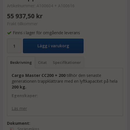
Artikelnummer:
A100604 + A100616
55 937,50 kr
Frakt tillkommer
Finns i lager för omgående leverans
Lägg i varukorg
Beskrivning
Citat
Specifikationer
Cargo Master CC200 + 200
tillhör den senaste
generationen trappklättrare med en lyftkapacitet på hela
200 kg.
Egenskaper:
Klättringsteknik som gör att den klarar smala och
Läs mer
mycket svängda trappor.
Comfort Step
-funktion som möjliggör en mycket
enkel och mjuk klättring.
Dokument:
Utrustad med integrerad batteridisplay.
Sprängskiss