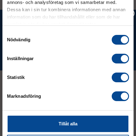
annons- och analysföretag som vi samarbetar med.
Dessa kan i sin tur kombinera informationen med annan
information som du har tillhandahållit eller som de har
Ta del av våra bästa erbjudanden &
samlat in när du har använt deras tjänster.
nyheter!
Vänligen välj hur du vill se priserna
Samtyckesval
Nödvändig
Exkl. moms
Inkl. moms
Prenumerera
Inställningar
Statistik
Kontakt
Marknadsföring
08 - 544 401 50
Tillåt alla
info@micrologistic.com
order@micrologistic.com