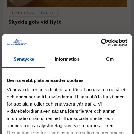
HANTERINGSUTRUSTNING
Skydda golv vid flytt
Samtycke
Information
Om
Denna webbplats använder cookies
Vi använder enhetsidentifierare för att anpassa innehållet
och annonserna till användarna, tillhandahålla funktioner
för sociala medier och analysera vår trafik. Vi
HANTERINGSUTRUSTNING
vidarebefordrar även sådana identifierare och annan
Flytta kylskåp och vitvaror
information från din enhet till de sociala medier och
annons- och analysföretag som vi samarbetar med.
Dessa kan i sin tur kombinera informationen med annan