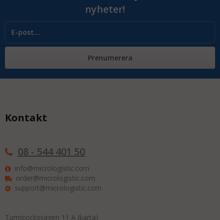
nyheter!
Prenumerera
Kontakt
08 - 544 401 50
info@micrologistic.com
order@micrologistic.com
support@micrologistic.com
Tumstocksvägen 11 A (
karta
)