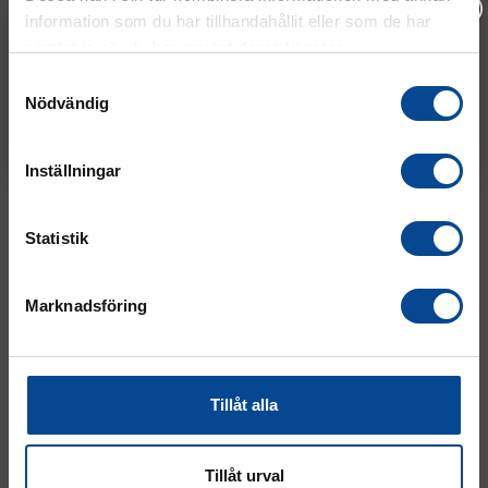
information som du har tillhandahållit eller som de har
samlat in när du har använt deras tjänster.
Vänligen välj hur du vill se priserna
Samtyckesval
Nödvändig
Exkl. moms
Inkl. moms
Inställningar
HANTERINGSUTRUSTNING
Statistik
Pallyftare - Bra råd för att välja rätt
pallyftare!
Marknadsföring
Tillåt alla
Tillåt urval