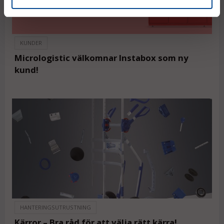
KUNDER
Micrologistic välkomnar Instabox som ny
kund!
HANTERINGSUTRUSTNING
Kärror – Bra råd för att välja rätt kärra!