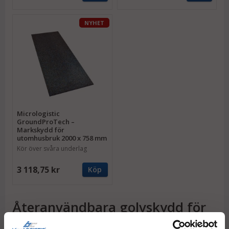
NYHET
Micrologistic
GroundProTech –
Markskydd för
utomhusbruk 2000 x 758 mm
Kör över svåra underlag
utomhus
3 118,75 kr
Köp
Återanvändbara golvskydd för
tuffa jobb