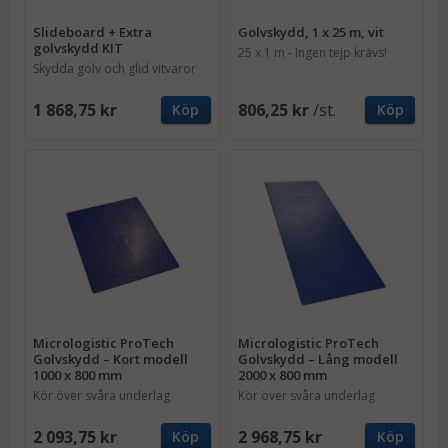
Slideboard + Extra
Golvskydd, 1 x 25 m, vit
golvskydd KIT
25 x 1 m - Ingen tejp krävs!
Skydda golv och glid vitvaror
på plats
1 868,75 kr
806,25 kr
/st.
Köp
Köp
Micrologistic ProTech
Micrologistic ProTech
Golvskydd – Kort modell
Golvskydd – Lång modell
1000 x 800 mm
2000 x 800 mm
Kör över svåra underlag
Kör över svåra underlag
inomhus
inomhus
2 093,75 kr
2 968,75 kr
Köp
Köp