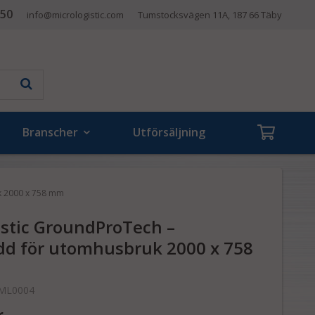
 50
info@micrologistic.com
Tumstocksvägen 11A, 187 66 Täby
Branscher
Utförsäljning
k 2000 x 758 mm
istic GroundProTech –
d för utomhusbruk 2000 x 758
ML0004
r