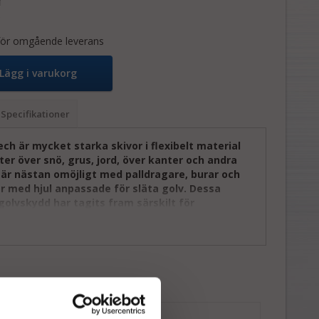
 för omgående leverans
Lägg i varukorg
Specifikationer
ech
är mycket starka skivor i flexibelt material
ter över snö, grus, jord, över kanter och andra
 är nästan omöjligt med palldragare, burar och
r med hjul anpassade för släta golv. Dessa
olvskydd har tagits fram särskilt för
k.
materialet följer underlaget och skapar en jämn och
n på svår terräng. Med en tjocklek på 5 mm ger skivan
t och hållbarhet. Undersidan har frästa spår som
risk, medan kortsidorna är fasade i flera nivåer för att
pkörning med lastvagnar, palldragare eller andra
pmedel.