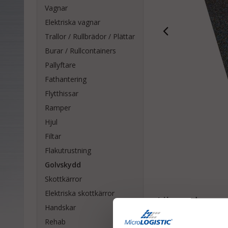
Vagnar
Elektriska vagnar
Trallor / Rullbrädor / Plättar
Burar / Rullcontainers
Pallyftare
Fathantering
Flytthissar
Ramper
Hjul
Filtar
Flakutrustning
Golvskydd
Skottkärror
Elektriska skottkärror
Liknande samt
Handskar
Rehab