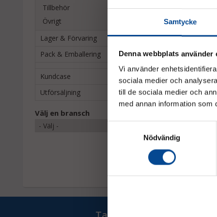
Tillbehör
Övrigt
Samtycke
Lager & Förvaring
Pack & Emballering
Denna webbplats använder 
Vi använder enhetsidentifierar
Kundcase
sociala medier och analysera 
Utförsäljning
till de sociala medier och a
med annan information som du 
Micrologistic ProT
Välj en bransch
– Lång modell 2000
Samtyckesval
Kör över svåra under
Nödvändig
2 968,75 kr
Ta del av våra bästa erb