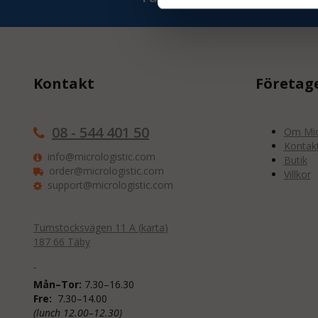
Kontakt
Företag
08 - 544 401 50
Om Micr
Kontak
info@micrologistic.com
Butik
order@micrologistic.com
Villkor
support@micrologistic.com
Tumstocksvägen 11 A (
karta
)
187 66 Täby
Mån–Tor:
7.30–16.30
Fre:
7.30–14.00
(lunch 12.00–12.30)