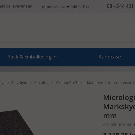
08 - 544 401
nabba leveranser
Moms visas:
Inkl
Exkl
Pack & Emballering
Kundcase
Lyft
Golvskydd
Micrologistic GroundProTech – Markskydd för utomhusbru
Microlog
Markskyd
mm
Artikelnummer:
3 118,75 k