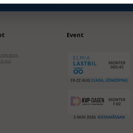
et
Event
ologistic
ta oss