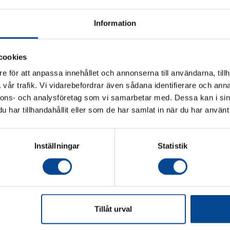
Måtten är 2000
transportväg,
Information
två eller fler
Rekommendera
tung utrustni
cookies
Hydrotranspo
e för att anpassa innehållet och annonserna till användarna, tillh
GroundProT
vår trafik. Vi vidarebefordrar även sådana identifierare och anna
tyngre transp
Vänligen välj hur du vill se priserna
nnons- och analysföretag som vi samarbetar med. Dessa kan i sin
tillfälliga ell
har tillhandahållit eller som de har samlat in när du har använt 
Exkl. moms
Inkl. moms
ech Golvskydd
Micrologistic ProTech Golvskydd
Golvskydd, 1 x 
Vi har möjlig
 x 800 mm
– Kort modell 1000 x 800 mm
25 x 1 m - Ingen 
storlekar et
lag inomhus
Kör över svåra underlag inomhus
vikt den skal
Inställningar
Statistik
2 093,75 kr
806,25 kr
Köp
Köp
Tillåt urval
judanden & nyheter!