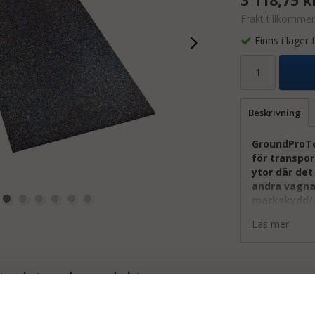
Frakt tillkommer
Finns i lager
Beskrivning
GroundProT
för transpor
ytor där det
andra vagna
markskydd/g
utomhusbru
Läs mer
Det flexibla 
säker yta äve
extra bärkraf
 relaterade produkter
motverkar halk
underlätta up
transporthjäl