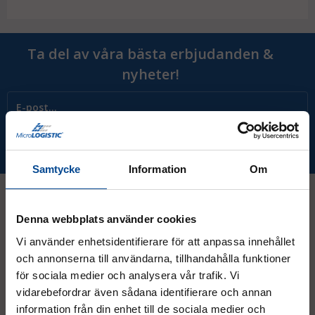
Trappkärra för rullstol
Transport av rullstol i trappor kan vara bökigt. För det krävs
en vagn anpassad för rullstolar och som dessutom klättrar i
Ta del av våra bästa erbjudanden &
trappor. Dessa hittar du hos oss. Om du har frågor om dessa
nyheter!
är du välkommen att kontakta oss.
Prenumerera
Samtycke
Information
Om
Denna webbplats använder cookies
Kontakt
Vi använder enhetsidentifierare för att anpassa innehållet
och annonserna till användarna, tillhandahålla funktioner
08 - 544 401 50
för sociala medier och analysera vår trafik. Vi
vidarebefordrar även sådana identifierare och annan
info@micrologistic.com
information från din enhet till de sociala medier och