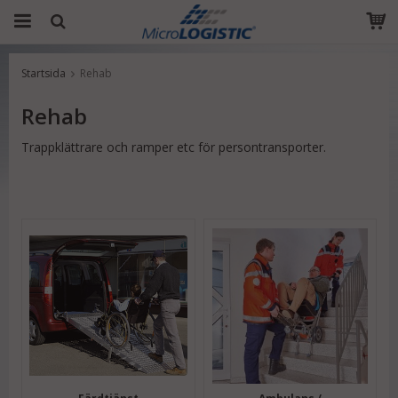
Startsida
Rehab
Produkten har blivit tillagd i varukorgen
Rehab
Trappklättrare och ramper etc för persontransporter.