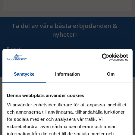
Ta del av våra bästa erbjudanden &
nyheter!
Prenumerera
Samtycke
Information
Om
Denna webbplats använder cookies
Kontakt
Vi använder enhetsidentifierare för att anpassa innehållet
och annonserna till användarna, tillhandahålla funktioner
för sociala medier och analysera vår trafik. Vi
08 - 544 401 50
vidarebefordrar även sådana identifierare och annan
info@micrologistic.com
information från din enhet till de sociala medier och