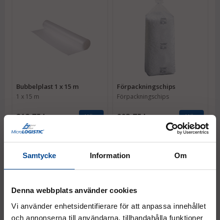
Bubbelplast 1 x 15 m
Förpackningschips
1 x 15 m
Förpackningschips
218,75 kr
993,75 kr
Köp
Köp
Samtycke
Information
Om
Denna webbplats använder cookies
Vi använder enhetsidentifierare för att anpassa innehållet
och annonserna till användarna, tillhandahålla funktioner