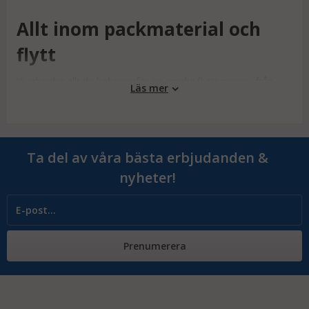
Allt inom packmaterial och
flytt
Vi erbjuder allt du behöver för en smidig flyttprocess, från
Läs mer
robusta flyttlådor till skyddande packmaterial för flytt, vårt
sortiment är anpassat för att göra processen så enkel och
stressfri som möjligt.
Säkra tillbehör och flyttlådor för
Ta del av våra bästa erbjudanden &
glas
nyheter!
För att skydda dina mest ömtåliga föremål är det bra att
använda dig av säkra packmaterial och flyttlådor för glas.
Genom att packa lådorna med bubbelplast eller silkespapper
kan du känna dig trygg under flytten.
Prenumerera
Köpa flyttlådor från Micrologistic
Att köpa flyttlådor från Micrologistic innebär att du väljer
kvalitet och pålitlighet. Vårt utbud av flyttlådor och