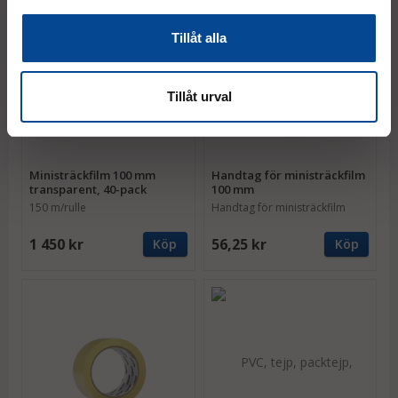
Tillåt alla
Tillåt urval
Ministräckfilm 100 mm
Handtag för ministräckfilm
transparent, 40-pack
100 mm
150 m/rulle
Handtag för ministräckfilm
1 450 kr
56,25 kr
Köp
Köp