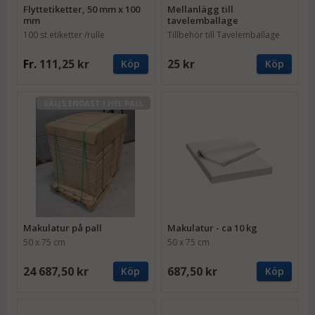
Flyttetiketter, 50 mm x 100
Mellanlägg till
mm
tavelemballage
100 st etiketter /rulle
Tillbehör till Tavelemballage
Fr.
111,25 kr
25 kr
Köp
Köp
SÄLJS ENDAST I HEL PALL
Makulatur på pall
Makulatur - ca 10 kg
50 x 75 cm
50 x 75 cm
24 687,50 kr
687,50 kr
Köp
Köp