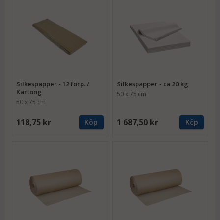
Silkespapper - 12 förp. /
Silkespapper - ca 20 kg
Kartong
50 x 75 cm
50 x 75 cm
118,75 kr
1 687,50 kr
Köp
Köp