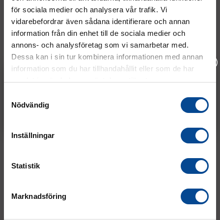
för sociala medier och analysera vår trafik. Vi
Sopsäckar, 25 st, 125 L,
Sträckfilm 450 mm svart, 6-
svart
pack
vidarebefordrar även sådana identifierare och annan
25 säckar /rulle
300 m/rulle
information från din enhet till de sociala medier och
annons- och analysföretag som vi samarbetar med.
118,75 kr
1 237,50 kr
Köp
Köp
Dessa kan i sin tur kombinera informationen med annan
information som du har tillhandahållit eller som de har
samlat in när du har använt deras tjänster.
Vänligen välj hur du vill se priserna
Samtyckesval
Nödvändig
Exkl. moms
Inkl. moms
Inställningar
Sträckfilm 450 mm
Sträckfilmshållare för
Statistik
transparent, 6-pack
sträckfilm 450 mm
300 m/rulle
Med bromshandtag
Marknadsföring
1 237,50 kr
843,75 kr
Köp
Köp