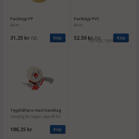
Packtejp PP
Packtejp PVC
66 m
66 m
31,25 kr
/st.
52,50 kr
/st.
Köp
Köp
Tejphållare med handtag
Lämplig för tejper upp till 50
mm bredd
186,25 kr
Köp