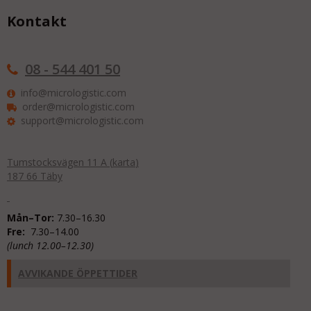
packmaterial till flytt är tillgängligt i olika storlekar och
dimensioner för att tillgodose dina specifika behov. Beställ
Kontakt
enkelt online för snabb leverans.
08 - 544 401 50
info@micrologistic.com
order@micrologistic.com
support@micrologistic.com
Tumstocksvägen 11 A (
karta
)
187 66 Täby
Mån–Tor:
7.30–16.30
Fre:
7.30–14.00
(lunch 12.00–12.30)
AVVIKANDE ÖPPETTIDER