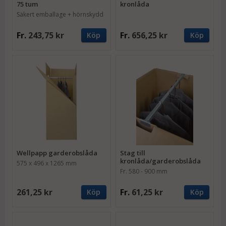
75 tum
kronlåda
Säkert emballage + hörnskydd
Fr.
243,75 kr
Fr.
656,25 kr
Köp
Köp
Wellpapp garderobslåda
Stag till
kronlåda/garderobslåda
575 x 496 x 1265 mm
Fr. 580 - 900 mm
261,25 kr
Fr.
61,25 kr
Köp
Köp