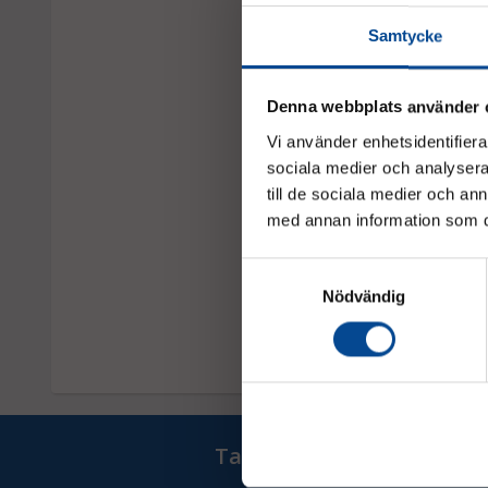
Samtycke
Denna webbplats använder 
Vi använder enhetsidentifierar
sociala medier och analysera 
till de sociala medier och a
Wellpapp lamplåda 
med annan information som du 
Samtyckesval
Fr.
656,25 kr
Nödvändig
Ta del av våra bästa erb