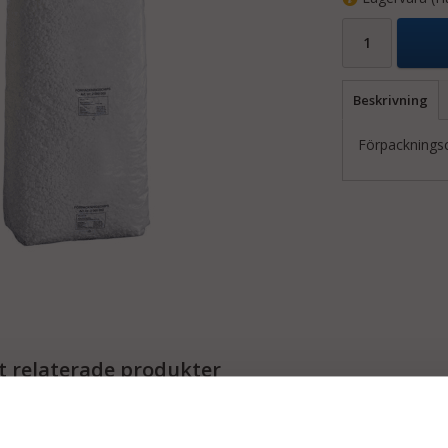
Beskrivning
Förpackningsch
 relaterade produkter