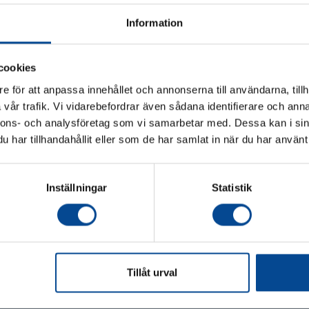
Information
cookies
e för att anpassa innehållet och annonserna till användarna, tillh
vår trafik. Vi vidarebefordrar även sådana identifierare och anna
Vänligen välj hur du vill se priserna
nnons- och analysföretag som vi samarbetar med. Dessa kan i sin
/ kronlåda
har tillhandahållit eller som de har samlat in när du har använt 
Exkl. moms
Inkl. moms
Köp
Inställningar
Statistik
Tillåt urval
judanden & nyheter!