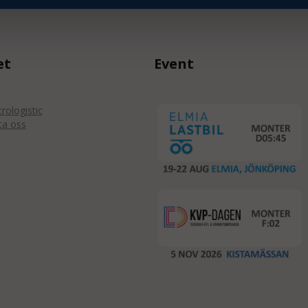
et
Event
ologistic
ta oss