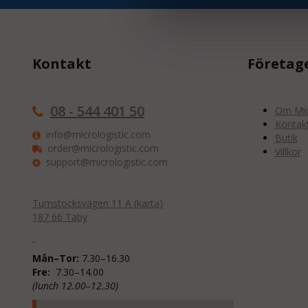
Kontakt
Företag
08 - 544 401 50
Om Micr
Kontak
info@micrologistic.com
Butik
order@micrologistic.com
Villkor
support@micrologistic.com
Tumstocksvägen 11 A (
karta
)
187 66 Täby
Mån–Tor:
7.30–16.30
Fre:
7.30–14.00
(lunch 12.00–12.30)