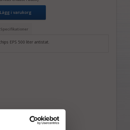
Lägg i varukorg
Specifikationer
ips EPS 500 liter antistat.