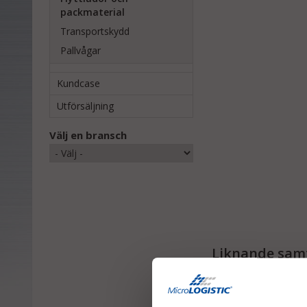
packmaterial
Transportskydd
Pallvågar
Kundcase
Utförsäljning
Välj en bransch
Liknande samt