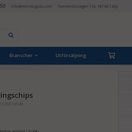
 50
info@micrologistic.com
Tumstocksvägen 11A, 187 66 Täby
Branscher
Utförsäljning
ingschips
DS30010540
mtas endast i butik)