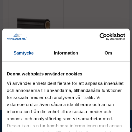
Samtycke
Information
Om
Sträckfilm 450 mm svart,
6-pack
300 m/rulle
Denna webbplats använder cookies
1 237,50 kr
Köp
Vi använder enhetsidentifierare för att anpassa innehållet
och annonserna till användarna, tillhandahålla funktioner
för sociala medier och analysera vår trafik. Vi
vidarebefordrar även sådana identifierare och annan
information från din enhet till de sociala medier och
Ta del av våra bästa erbjudanden &
annons- och analysföretag som vi samarbetar med.
Dessa kan i sin tur kombinera informationen med annan
nyheter!