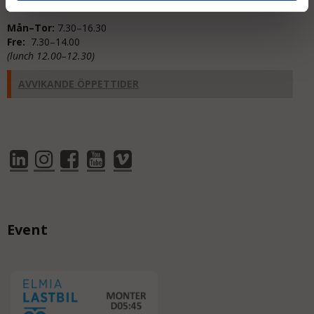
Mån–Tor:
7.30–16.30
Fre:
7.30–14.00
(lunch 12.00–12.30)
AVVIKANDE ÖPPETTIDER
Event