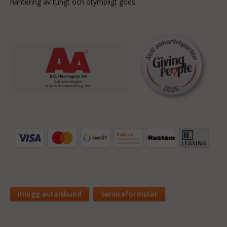
hantering av tungt och otympligt gods.
Inlogg avtalskund
Serviceformulär