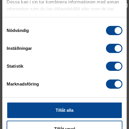
Dessa kan i sin tur kombinera informationen med annan
Tumstocksvägen 11 A (
karta
)
information som du har tillhandahållit eller som de har
187 66 Täby
samlat in när du har använt deras tjänster.
Vänligen välj hur du vill se priserna
Samtyckesval
Mån–Tor:
7.30–16.30
Nödvändig
Exkl. moms
Inkl. moms
Fre:
7.30–14.00
(lunch 12.00–12.30)
Inställningar
AVVIKANDE ÖPPETTIDER
Statistik
Marknadsföring
Event
Tillåt alla
Tillåt urval