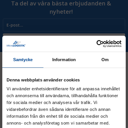
Ta del av våra bästa erbjudanden &
nyheter!
Prenumerera
Samtycke
Information
Om
Kontakt
Denna webbplats använder cookies
Vi använder enhetsidentifierare för att anpassa innehållet
08 - 544 401 50
och annonserna till användarna, tillhandahålla funktioner
för sociala medier och analysera vår trafik. Vi
info@micrologistic.com
vidarebefordrar även sådana identifierare och annan
order@micrologistic.com
support@micrologistic.com
information från din enhet till de sociala medier och
annons- och analysföretag som vi samarbetar med.