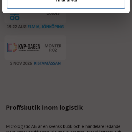
Proffsbutik inom logistik
Micrologistic AB är en svensk butik och
e-handelare
ledande