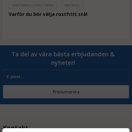
HANTERINGSUTRUSTNING
MATERIAL
Varför du bör välja rostfritt stål
Ta del av våra bästa erbjudanden &
nyheter!
Prenumerera
Kontakt