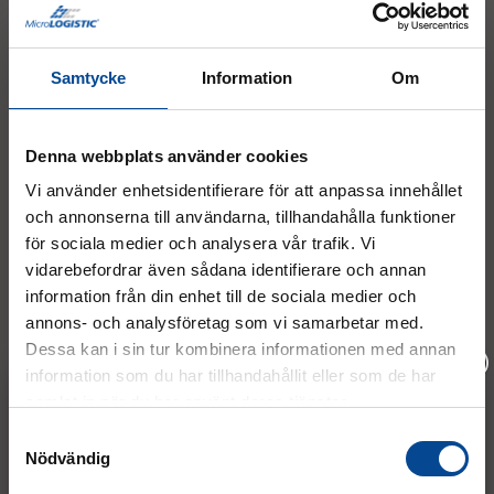
08 - 544 401 50
Samtycke
Information
Om
info@micrologistic.com
order@micrologistic.com
support@micrologistic.com
Denna webbplats använder cookies
Vi använder enhetsidentifierare för att anpassa innehållet
Tumstocksvägen 11 A (
karta
)
och annonserna till användarna, tillhandahålla funktioner
187 66 Täby
för sociala medier och analysera vår trafik. Vi
vidarebefordrar även sådana identifierare och annan
Mån–Tor:
7.30–16.30
information från din enhet till de sociala medier och
Fre:
7.30–14.00
annons- och analysföretag som vi samarbetar med.
(lunch 12.00–12.30)
Dessa kan i sin tur kombinera informationen med annan
information som du har tillhandahållit eller som de har
AVVIKANDE ÖPPETTIDER
samlat in när du har använt deras tjänster.
Vänligen välj hur du vill se priserna
Samtyckesval
Nödvändig
Exkl. moms
Inkl. moms