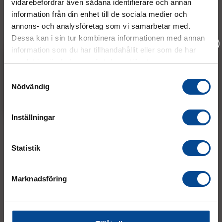
vidarebefordrar även sådana identifierare och annan
08 - 544 401 50
information från din enhet till de sociala medier och
annons- och analysföretag som vi samarbetar med.
info@micrologistic.com
order@micrologistic.com
Dessa kan i sin tur kombinera informationen med annan
support@micrologistic.com
information som du har tillhandahållit eller som de har
samlat in när du har använt deras tjänster.
Vänligen välj hur du vill se priserna
Samtyckesval
Tumstocksvägen 11 A (
karta
)
Nödvändig
187 66 Täby
Exkl. moms
Inkl. moms
Mån–Tor:
7.30–16.30
Inställningar
Fre:
7.30–14.00
(lunch 12.00–12.30)
Statistik
AVVIKANDE ÖPPETTIDER
Marknadsföring