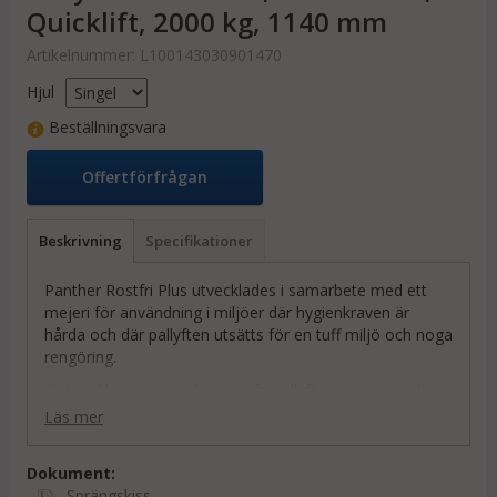
Quicklift, 2000 kg, 1140 mm
Artikelnummer:
L100143030901470
Hjul
Beställningsvara
Offertförfrågan
Beskrivning
Specifikationer
Panther Rostfri Plus utvecklades i samarbete med ett
mejeri för användning i miljöer där hygienkraven är
hårda och där pallyften utsätts för en tuff miljö och noga
rengöring.
Optimal hygien - med en rostfri pallyft minimeras risken
för bakteriell kontaminering.
Läs mer
Ingen skada på omgivningar, pallar och varor - Panther
har en elegant design med rundade hörn.
Dokument:
Sprängskiss