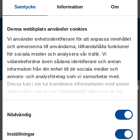
Samtycke
Information
Om
Ta del av våra bästa erbjudanden &
Denna webbplats använder cookies
nyheter!
Vi använder enhetsidentifierare för att anpassa innehållet
och annonserna till användarna, tillhandahålla funktioner
för sociala medier och analysera vår trafik. Vi
vidarebefordrar även sådana identifierare och annan
Prenumerera
information från din enhet till de sociala medier och
annons- och analysföretag som vi samarbetar med.
Dessa kan i sin tur kombinera informationen med annan
information som du har tillhandahållit eller som de har
samlat in när du har använt deras tjänster.
Kontakt
Vänligen välj hur du vill se priserna
Samtyckesval
Nödvändig
Exkl. moms
Inkl. moms
08 - 544 401 50
Inställningar
info@micrologistic.com