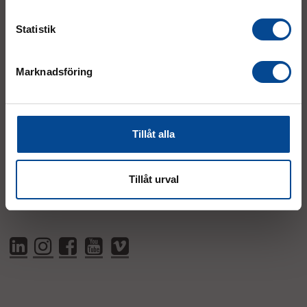
order@micrologistic.com
support@micrologistic.com
Statistik
Tumstocksvägen 11 A (
karta
)
Marknadsföring
187 66 Täby
Mån–Tor:
7.30–16.30
Fre:
7.30–14.00
Tillåt alla
(lunch 12.00–12.30)
AVVIKANDE ÖPPETTIDER
Tillåt urval