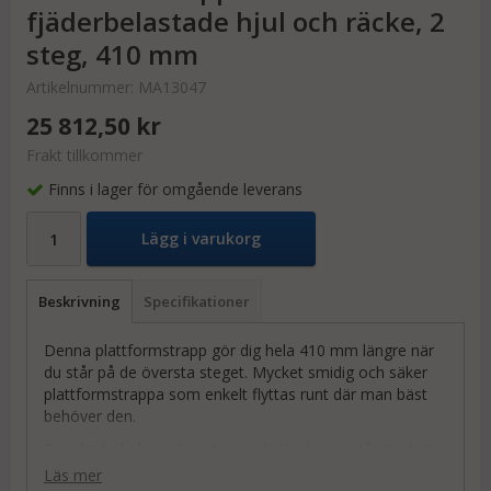
fjäderbelastade hjul och räcke, 2
steg, 410 mm
Artikelnummer:
MA13047
25 812,50 kr
Frakt tillkommer
Finns i lager för omgående leverans
Lägg i varukorg
Beskrivning
Specifikationer
Denna plattformstrapp gör dig hela 410 mm längre när
du står på de översta steget. Mycket smidig och säker
plattformstrappa som enkelt flyttas runt där man bäst
behöver den.
Fyra fjäderbelastade polypropylenhjul som står stadigt
vid belastning av kroppsvikten. Säkerhetsräcke på två
Läs mer