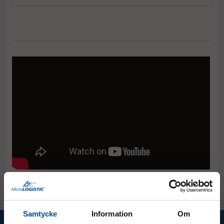
sidor. När trappan flyttas runt fjädrar hjulen ut och
trappan blir lätt att rulla med sig. Användingsområdena
är många, men för att nämna några så passar trappan i
butik, på lager och i bibliotek. Du når hela 410 mm högre
upp.
Samtycke
Information
Om