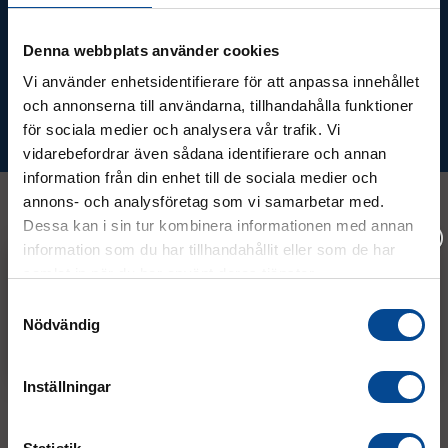
Ta del av våra bästa erbjudanden &
nyheter!
Denna webbplats använder cookies
Vi använder enhetsidentifierare för att anpassa innehållet
och annonserna till användarna, tillhandahålla funktioner
Prenumerera
för sociala medier och analysera vår trafik. Vi
vidarebefordrar även sådana identifierare och annan
information från din enhet till de sociala medier och
annons- och analysföretag som vi samarbetar med.
Dessa kan i sin tur kombinera informationen med annan
Kontakt
information som du har tillhandahållit eller som de har
samlat in när du har använt deras tjänster.
Vänligen välj hur du vill se priserna
Samtyckesval
08 - 544 401 50
Nödvändig
Exkl. moms
Inkl. moms
info@micrologistic.com
order@micrologistic.com
Inställningar
support@micrologistic.com