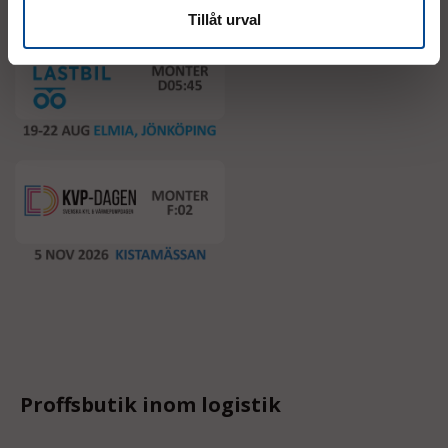
Tillåt urval
Proffsbutik inom logistik