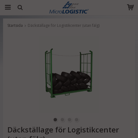
Startsida
Däckställage för Logistikcenter (utan fälg)
Produkten har blivit tillagd i varukorgen
Däckställage för Logistikcenter