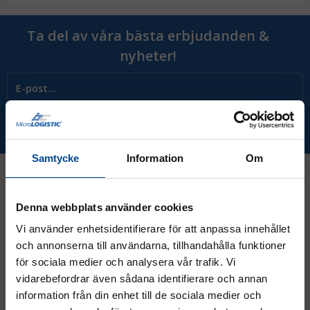
Ta del av våra bästa erbjudanden &
nyheter!
Prenumerera
Samtycke
Information
Om
Kontakt
Denna webbplats använder cookies
Vi använder enhetsidentifierare för att anpassa innehållet
och annonserna till användarna, tillhandahålla funktioner
08 - 544 401 50
för sociala medier och analysera vår trafik. Vi
vidarebefordrar även sådana identifierare och annan
info@micrologistic.com
order@micrologistic.com
information från din enhet till de sociala medier och
support@micrologistic.com