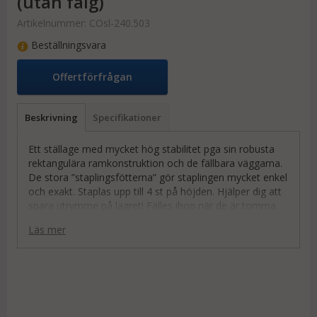
(utan fälg)
Artikelnummer:
COsl-240.503
Beställningsvara
Offertförfrågan
Beskrivning
Specifikationer
Ett ställage med mycket hög stabilitet pga sin robusta
rektangulära ramkonstruktion och de fällbara väggarna.
De stora ”staplingsfötterna” gör staplingen mycket enkel
och exakt. Staplas upp till 4 st på höjden. Hjälper dig att
spara utrymme på lagret! Fälles ihop när de är tomma.
Tar liten plats då de inte används. Spara upp till 85%
Läs mer
utrymme!