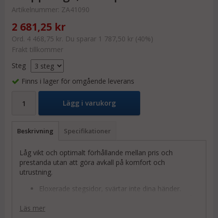
Artikelnummer:
ZA41090
2 681,25 kr
Ord. 4 468,75 kr. Du sparar 1 787,50 kr (40%)
Frakt tillkommer
Steg
Finns i lager för omgående leverans
Lägg i varukorg
Beskrivning
Specifikationer
Låg vikt och optimalt förhållande mellan pris och
prestanda utan att göra avkall på komfort och
utrustning.
Eloxerade stegsidor, svärtar inte dina händer.
80 mm breda trappsteg som gör att du orkar stå
längre.
Läs mer
Tredubbel nitförbindelse mellan steg och