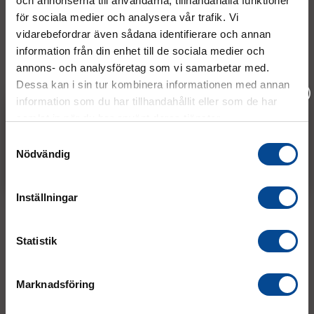
och annonserna till användarna, tillhandahålla funktioner
för sociala medier och analysera vår trafik. Vi
Kontakt
vidarebefordrar även sådana identifierare och annan
information från din enhet till de sociala medier och
annons- och analysföretag som vi samarbetar med.
08 - 544 401 50
Dessa kan i sin tur kombinera informationen med annan
info@micrologistic.com
information som du har tillhandahållit eller som de har
order@micrologistic.com
samlat in när du har använt deras tjänster.
support@micrologistic.com
Vänligen välj hur du vill se priserna
Samtyckesval
Nödvändig
Exkl. moms
Inkl. moms
Tumstocksvägen 11 A (
karta
)
187 66 Täby
Inställningar
Mån–Tor:
7.30–16.30
Statistik
Fre:
7.30–14.00
(lunch 12.00–12.30)
AVVIKANDE ÖPPETTIDER
Marknadsföring