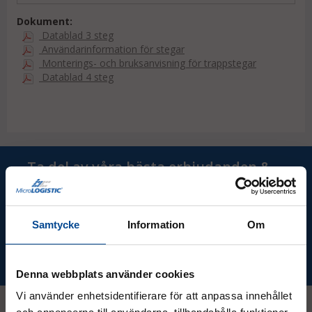
stegsidor.
Dokument:
Högsta stabilitet tack vare dubbelsidigt fast stag.
Datablad 3 steg
Steg och stegsidor av strängpressad
Användarinformation för stegar
aluminiumprofil.
Monterings- och bruksanvisning för trappstegar
Datablad 4 steg
Ta del av våra bästa erbjudanden &
nyheter!
Samtycke
Information
Om
Prenumerera
Denna webbplats använder cookies
Vi använder enhetsidentifierare för att anpassa innehållet