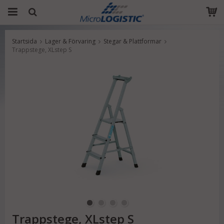
Startsida
Lager & Förvaring
Stegar & Plattformar
Produkten har blivit tillagd i varukorgen
Trappstege, XLstep S
Trappstege, XLstep S