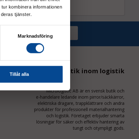
 tur kombinera informationen
deras tjänster.
Prenumerera
Marknadsföring
Proffsbutik inom logistik
Tillåt alla
Micrologistic AB är en svensk butik och
e-handelare
ledande inom
pirror/säckkärror
,
elektriska dragare, trappklättrare och andra
produkter för professionell materialhantering
och logistik. Företaget erbjuder smarta
lösningar för säker och effektiv hantering av
tungt och otympligt gods.