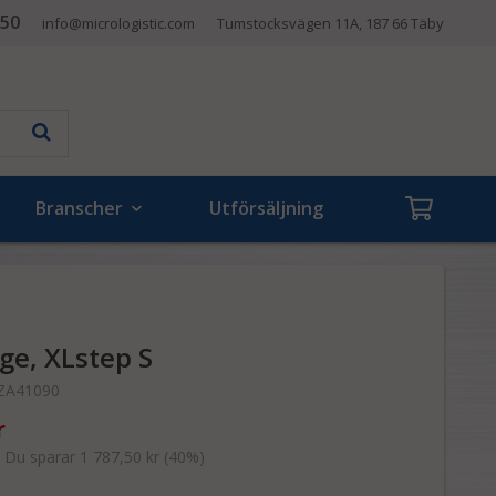
 50
info@micrologistic.com
Tumstocksvägen 11A, 187 66 Täby
Branscher
Utförsäljning
ge, XLstep S
ZA41090
r
. Du sparar 1 787,50 kr (40%)