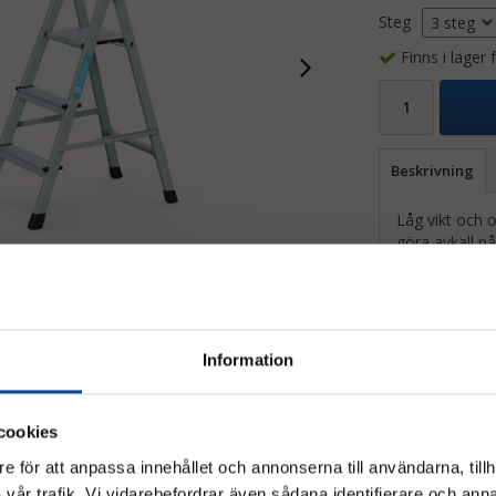
Steg
Finns i lager
Beskrivning
Låg vikt och o
göra avkall p
Eloxera
80 mm b
Tredubb
Högsta s
Läs mer
Information
Steg oc
tion för stegar
 bruksanvisning för trappstegar
cookies
e för att anpassa innehållet och annonserna till användarna, tillh
vår trafik. Vi vidarebefordrar även sådana identifierare och anna