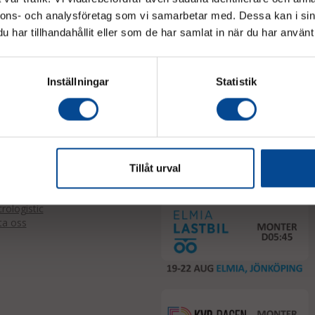
Vänligen välj hur du vill se priserna
nnons- och analysföretag som vi samarbetar med. Dessa kan i sin
har tillhandahållit eller som de har samlat in när du har använt 
Exkl. moms
Inkl. moms
judanden & nyheter!
Inställningar
Statistik
et
Event
Tillåt urval
ologistic
ta oss