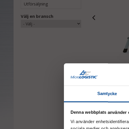
Utförsäljning
Välj en bransch
Dokument:
Samtycke
Datablad 3 steg
Användarinforma
Monterings- och
Denna webbplats använder 
Datablad 4 steg
Vi använder enhetsidentifierar
sociala medier och analysera 