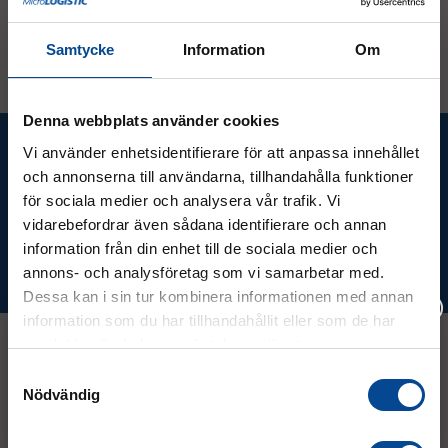
Offertförfrågan
Samtycke
Information
Om
Denna webbplats använder cookies
Ta del av våra bästa erbjudanden &
Vi använder enhetsidentifierare för att anpassa innehållet
nyheter!
och annonserna till användarna, tillhandahålla funktioner
för sociala medier och analysera vår trafik. Vi
vidarebefordrar även sådana identifierare och annan
information från din enhet till de sociala medier och
Prenumerera
annons- och analysföretag som vi samarbetar med.
Dessa kan i sin tur kombinera informationen med annan
information som du har tillhandahållit eller som de har
samlat in när du har använt deras tjänster.
Vänligen välj hur du vill se priserna
Samtyckesval
Kontakt
Nödvändig
Exkl. moms
Inkl. moms