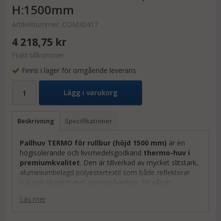
H:1500mm
Artikelnummer:
COM30417
4 218,75 kr
Frakt tillkommer
Finns i lager för omgående leverans
Lägg i varukorg
Beskrivning
Specifikationer
Pallhuv TERMO för rullbur (höjd 1500 mm)
är en
högisolerande och livsmedelsgodkänd
thermo-huv i
premiumkvalitet
. Den är tillverkad av mycket slitstark,
aluminium­belagd polyestertextil som både reflekterar
ljus och skyddar mot värmepåverkan. Ett påsytt
kantband nedtill ökar hållbarheten ytterligare.
Läs mer
Thermohuven skyddar känsligt gods – som kyl- och
frysvaror eller andra temperaturkänsliga produkter – vid