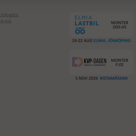
ologistic
ta oss