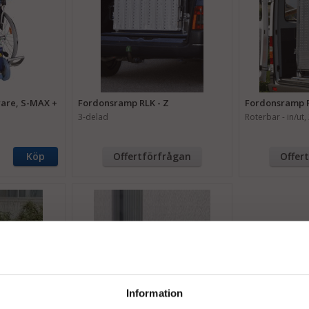
rare, S-MAX +
Fordonsramp RLK - Z
Fordonsramp 
3-delad
Roterbar - in/ut,
Köp
Offertförfrågan
Offer
Information