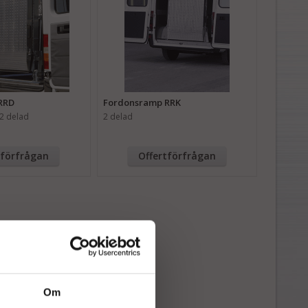
RRD
Fordonsramp RRK
 2 delad
2 delad
tförfrågan
Offertförfrågan
Om