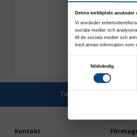
Denna webbplats använder 
Rullstolsramp AOL-R
Vi använder enhetsidentifierar
nivåramp för trappo
sociala medier och analysera 
höjdskillnader 220-
till 400 kg
till de sociala medier och a
Flera längder
med annan information som du 
Offertförf
Samtyckesval
Nödvändig
Ta del av våra bästa erb
Kontakt
Företag