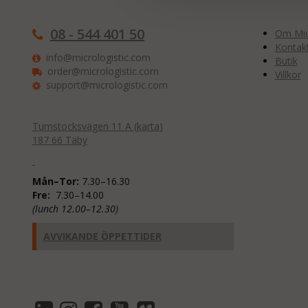
08 - 544 401 50
Om Micr
Kontak
info@micrologistic.com
Butik
order@micrologistic.com
Villkor
support@micrologistic.com
Tumstocksvägen 11 A (
karta
)
187 66 Täby
Mån–Tor:
7.30–16.30
Fre:
7.30–14.00
(lunch 12.00–12.30)
AVVIKANDE ÖPPETTIDER