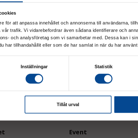
cookies
, halksäker
Rullstolsramp SBK, halksäker
e för att anpassa innehållet och annonserna till användarna, tillh
r och
nivåramp för mindre
vår trafik. Vi vidarebefordrar även sådana identifierare och anna
1120 mm, upp
höjdskillnader 10-215 mm, upp till
300 kg
Vänligen välj hur du vill se priserna
nnons- och analysföretag som vi samarbetar med. Dessa kan i sin
För steg upp till 215 mm
har tillhandahållit eller som de har samlat in när du har använt 
Exkl. moms
Inkl. moms
rågan
Offertförfrågan
Inställningar
Statistik
judanden & nyheter!
Tillåt urval
et
Event