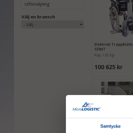
Utförsäljning
Välj en bransch
Elektrisk Trappklätt
SDM7
Kap. 135 kg!
100 625 kr
Samtycke