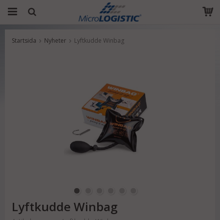
Startsida
Nyheter
Lyftkudde Winbag
Produkten har blivit tillagd i varukorgen
Lyftkudde Winbag