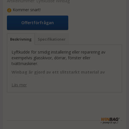
Artikelnummer:
Lyftkudde Winbag
Kommer snart!
Offertförfrågan
Beskrivning
Specifikationer
Lyftkudde för smidig installering eller reparering av
exempelvis glasskivor, dörrar, fönster eller
tvättmaskiner.
Winbag är gjord av ett slitstarkt material av
högsta kvalitét.
Läs mer
Med hjälp av lyftkudden kan en person ensam bekvämt
montera eller reparera en diskmaskin.
Snabbaste
metoden för fönstermontage!
Lyftkudden kan återanvändas och du slipper då använda
kilar.