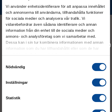
Prenumerera
Vi använder enhetsidentifierare för att anpassa innehållet
och annonserna till användarna, tillhandahålla funktioner
för sociala medier och analysera vår trafik. Vi
vidarebefordrar även sådana identifierare och annan
information från din enhet till de sociala medier och
Kontakt
annons- och analysföretag som vi samarbetar med.
Dessa kan i sin tur kombinera informationen med annan
information som du har tillhandahållit eller som de har
08 - 544 401 50
samlat in när du har använt deras tjänster.
Vänligen välj hur du vill se priserna
info@micrologistic.com
Samtyckesval
order@micrologistic.com
Nödvändig
Exkl. moms
Inkl. moms
support@micrologistic.com
Inställningar
Tumstocksvägen 11 A (
karta
)
187 66 Täby
Statistik
Mån–Tor:
7.30–16.30
Fre:
7.30–14.00