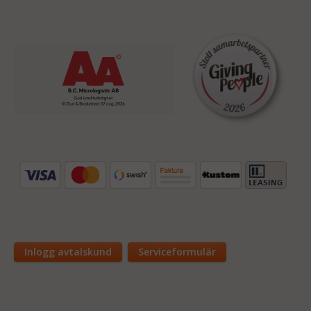
Inlogg avtalskund
Serviceformulär