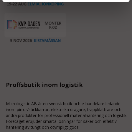
Proffsbutik inom logistik
Micrologistic AB är en svensk butik och
e-handelare
ledande
inom
pirror/säckkärror
, elektriska dragare, trappklättrare och
andra produkter för professionell materialhantering och logistik.
Företaget erbjuder smarta lösningar för säker och effektiv
hantering av tungt och otympligt gods.