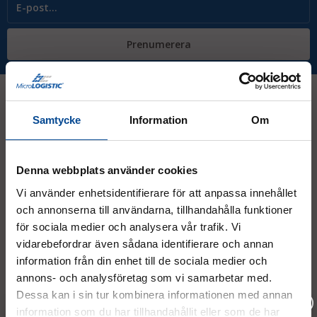
Prenumerera
Samtycke
Information
Om
Kontakt
Denna webbplats använder cookies
08 - 544 401 50
Vi använder enhetsidentifierare för att anpassa innehållet
info@micrologistic.com
och annonserna till användarna, tillhandahålla funktioner
order@micrologistic.com
för sociala medier och analysera vår trafik. Vi
support@micrologistic.com
vidarebefordrar även sådana identifierare och annan
information från din enhet till de sociala medier och
Tumstocksvägen 11 A (
karta
)
annons- och analysföretag som vi samarbetar med.
187 66 Täby
Dessa kan i sin tur kombinera informationen med annan
information som du har tillhandahållit eller som de har