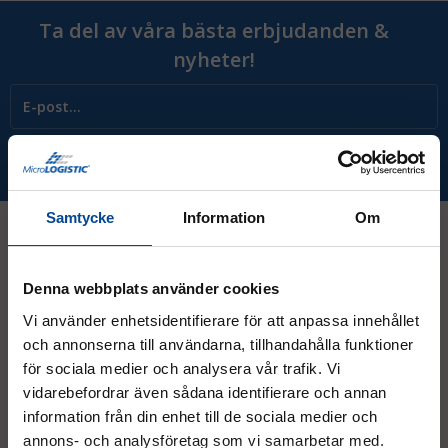
Ta del av våra bästa erbjudanden &
nyheter!
Prenumerera
Samtycke
Information
Om
Kontakt
Denna webbplats använder cookies
Vi använder enhetsidentifierare för att anpassa innehållet
och annonserna till användarna, tillhandahålla funktioner
08 - 544 401 50
för sociala medier och analysera vår trafik. Vi
info@micrologistic.com
vidarebefordrar även sådana identifierare och annan
order@micrologistic.com
information från din enhet till de sociala medier och
support@micrologistic.com
annons- och analysföretag som vi samarbetar med.