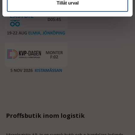
Tillåt urval
Proffsbutik inom logistik
Micrologistic AB är en svensk butik och
e-handelare
ledande