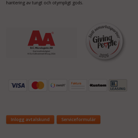
hantering av tungt och otympligt gods.
Inlogg avtalskund
Serviceformulär