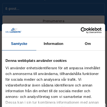
Prenumerera
Samtycke
Information
Om
Kontakt
Denna webbplats använder cookies
08 - 544 401 50
Vi använder enhetsidentifierare för att anpassa innehållet
och annonserna till användarna, tillhandahålla funktioner
info@micrologistic.com
order@micrologistic.com
för sociala medier och analysera vår trafik. Vi
support@micrologistic.com
vidarebefordrar även sådana identifierare och annan
information från din enhet till de sociala medier och
annons- och analysföretag som vi samarbetar med.
Tumstocksvägen 11 A (
karta
)
Dessa kan i sin tur kombinera informationen med annan
187 66 Täby