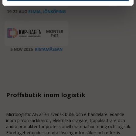
Proffsbutik inom logistik
Micrologistic AB är en svensk butik och
e-handelare
ledande
inom
pirror/säckkärror
, elektriska dragare, trappklättrare och
andra produkter för professionell materialhantering och logistik.
Företaget erbjuder smarta lösningar för säker och effektiv