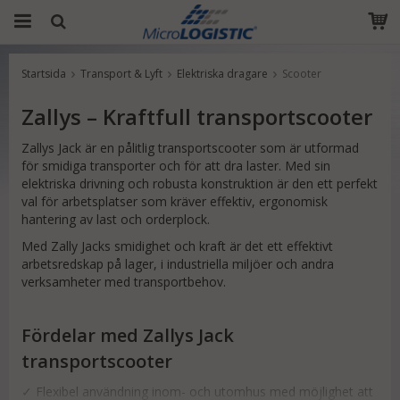
Startsida
Transport & Lyft
Elektriska dragare
Scooter
Produkten har blivit tillagd i varukorgen
Zallys – Kraftfull transportscooter
Zallys Jack är en pålitlig transportscooter som är utformad
för smidiga transporter och för att dra laster. Med sin
elektriska drivning och robusta konstruktion är den ett perfekt
val för arbetsplatser som kräver effektiv, ergonomisk
hantering av last och orderplock.
Med Zally Jacks smidighet och kraft är det ett effektivt
arbetsredskap på lager, i industriella miljöer och andra
verksamheter med transportbehov.
Fördelar med Zallys Jack
transportscooter
✓ Flexibel användning inom- och utomhus med möjlighet att