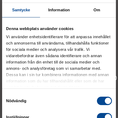
en offert!
info@micrologistic.com
Samtycke
Information
Om
order@micrologistic.com
support@micrologistic.com
Denna webbplats använder cookies
Tumstocksvägen 11 A (
karta
)
Vi använder enhetsidentifierare för att anpassa innehållet
187 66 Täby
och annonserna till användarna, tillhandahålla funktioner
för sociala medier och analysera vår trafik. Vi
Mån–Tor:
7.30–16.30
vidarebefordrar även sådana identifierare och annan
Fre:
7.30–14.00
information från din enhet till de sociala medier och
(lunch 12.00–12.30)
annons- och analysföretag som vi samarbetar med.
AVVIKANDE ÖPPETTIDER
Dessa kan i sin tur kombinera informationen med annan
information som du har tillhandahållit eller som de har
samlat in när du har använt deras tjänster.
Vänligen välj hur du vill se priserna
Samtyckesval
Nödvändig
Exkl. moms
Inkl. moms
Inställningar