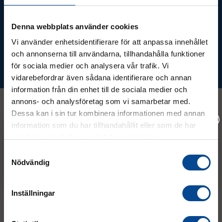
Ta del av våra bästa erbjudanden &
nyheter!
Denna webbplats använder cookies
Vi använder enhetsidentifierare för att anpassa innehållet
och annonserna till användarna, tillhandahålla funktioner
för sociala medier och analysera vår trafik. Vi
Prenumerera
vidarebefordrar även sådana identifierare och annan
information från din enhet till de sociala medier och
annons- och analysföretag som vi samarbetar med.
Dessa kan i sin tur kombinera informationen med annan
information som du har tillhandahållit eller som de har
Kontakt
samlat in när du har använt deras tjänster.
Vänligen välj hur du vill se priserna
Samtyckesval
08 - 544 401 50
Nödvändig
Exkl. moms
Inkl. moms
info@micrologistic.com
order@micrologistic.com
Inställningar
support@micrologistic.com