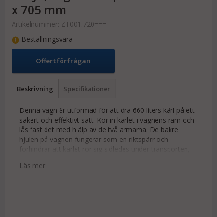
x 705 mm
Artikelnummer:
ZT001.720===
Beställningsvara
Offertförfrågan
Beskrivning
Specifikationer
Denna vagn är utformad för att dra 660 liters kärl på ett
säkert och effektivt sätt. Kör in kärlet i vagnens ram och
lås fast det med hjälp av de två armarna. De bakre
hjulen på vagnen fungerar som en riktspärr och
förhindrar att kärlet rör sig sidledes under transporten,
vilket garanterar stabilitet.
Läs mer
Vagnen är tillverkad i stål och har en lastkapacitet på upp
till 2000 kg,
beroende på underlag, lutning och
användningstid
, vilket gör den till en perfekt lösning
för tung och säker avfallshantering. Vagnen kopplas till
en Zallys dragare med en 20 mm pin. Lämpliga dragare