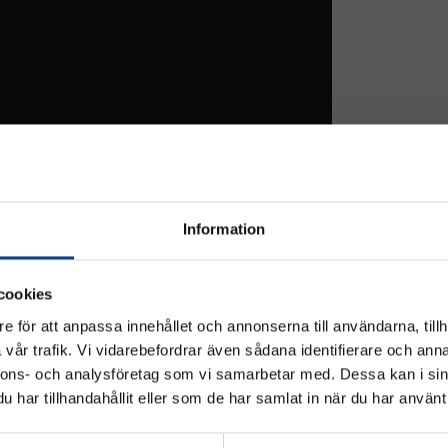
balja på 180 L
Fördelar
enklare:
För hö
tippfun
vilket 
Starkt 
framtagn
säkerst
Information
Beståe
polyest
hållbar
begäran
cookies
 relaterade produkter
Exempel 
e för att anpassa innehållet och annonserna till användarna, tillh
vår trafik. Vi vidarebefordrar även sådana identifierare och anna
Byggarb
Vänligen välj hur du vill se priserna
nnons- och analysföretag som vi samarbetar med. Dessa kan i sin
Trädgår
har tillhandahållit eller som de har samlat in när du har använt 
Jordbru
Exkl. moms
Inkl. moms
Effektiv