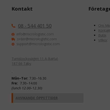
Kontakt
Företag
08 - 544 401 50
Om Micr
Kontak
info@micrologistic.com
Butik
order@micrologistic.com
Villkor
support@micrologistic.com
Tumstocksvägen 11 A (
karta
)
187 66 Täby
Mån–Tor:
7.30–16.30
Fre:
7.30–14.00
(lunch 12.00–12.30)
AVVIKANDE ÖPPETTIDER