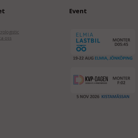
et
Event
ologistic
ta oss