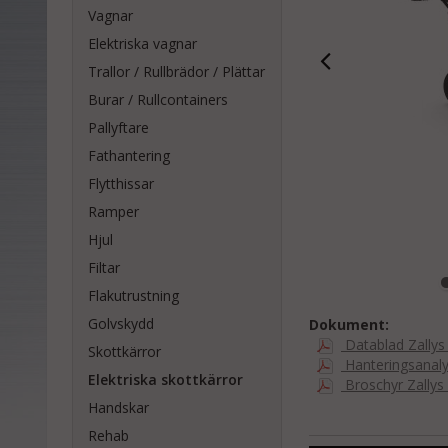
Vagnar
Elektriska vagnar
Trallor / Rullbrädor / Plättar
Burar / Rullcontainers
Pallyftare
Fathantering
Flytthissar
Ramper
Hjul
Filtar
Flakutrustning
Golvskydd
Dokument:
Datablad Zallys
Skottkärror
Hanteringsanaly
Elektriska skottkärror
Broschyr Zallys
Handskar
Rehab