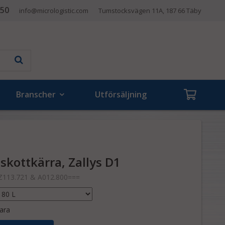
 50
info@micrologistic.com
Tumstocksvägen 11A, 187 66 Täby
Branscher
Utförsäljning
 skottkärra, Zallys D1
Z113.721 & A012.800===
ara