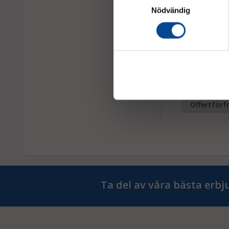
Nödvändig
Elektrisk skottkärr
Kap. 500 kg / 180/250 
Offertförf
Ta del av våra bästa erb