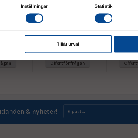
Kontakta oss f
Inställningar
Statistik
anpassningar 
a, Dumper Jet
Elektrisk skottkärra, Dumper Jet L
Elektrisk skott
Tillåt urval
L
Kap. 500 kg
Kap. 250 kg
rågan
Offertförfrågan
Offer
judanden & nyheter!