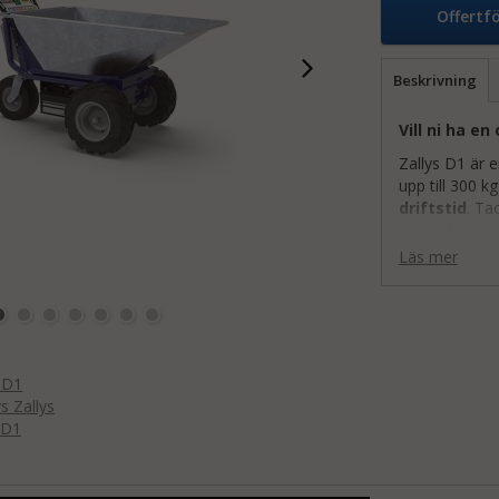
Offertf
Beskrivning
Vill ni ha en
Zallys D1 är e
upp till 300 k
driftstid
. Ta
användaren ök
utrustad med
Läs mer
när strömmen s
Växellådan är 
underhållsfri
enkel byte av 
högkvalitativa
 D1
europeiska n
s Zallys
Zallys D1 Moto
 D1
eliminera beh
inomhus- och 
pneumatiska h