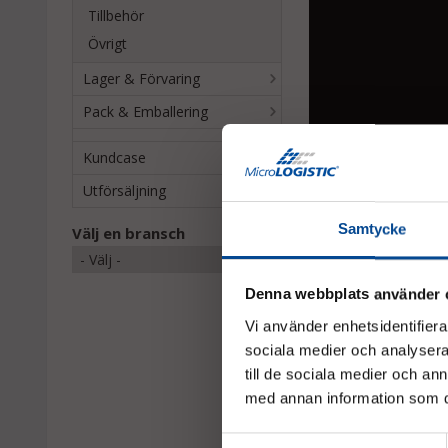
Tillbehör
Övrigt
Lager & Förvaring
Pack & Emballering
Kundcase
Utförsäljning
Samtycke
Välj en bransch
Denna webbplats använder 
Liknande samt
Vi använder enhetsidentifierar
sociala medier och analysera 
till de sociala medier och a
med annan information som du 
Samtyckesval