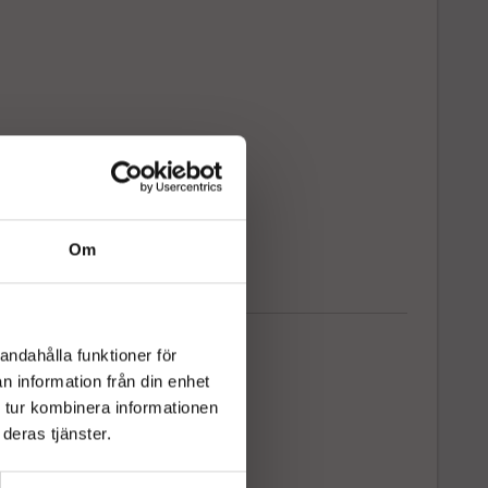
. Går även att få med flak.
 med Zallys D1 som gör jobbet
gsta ergonomi och säkerhet:
Den semi-automatiska
ktionen gör det lätt och säkert att tömma material,
gör arbetet mer ergonomiskt.
och pålitligt stålchassi:
Zallys ramkonstruktioner är
a för att vara både lätta och hållbara, vilket
äller maximal prestanda och säkerhet.
Om
nde skydd och utseende:
Pulverlackeringen av
er, applicerad under hög temperatur, garanterar lång
het samt motstånd mot rost och yttre påverkan. På
 finns även specialbehandlingar.
på användningsområden:
andahålla funktioner för
n information från din enhet
etsplatser för transport av material
 tur kombinera informationen
dsarbete och landskapsarkitektur
deras tjänster.
k och småskalig byggnation
 avfallshantering och återvinning