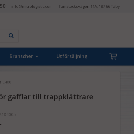
 50
info@micrologistic.com
Tumstocksvägen 11A, 187 66 Täby
Branscher
Utförsäljning
are C400
ör gafflar till trappklättrare
A104005
r