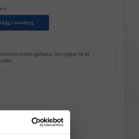
ara
Lägg i varukorg
nteras mellan gafflarna. Den hjälper till att
 plats.