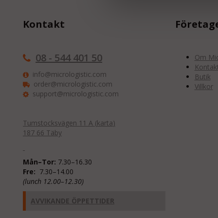
Kontakt
Företag
08 - 544 401 50
Om Micr
Kontak
info@micrologistic.com
Butik
order@micrologistic.com
Villkor
support@micrologistic.com
Tumstocksvägen 11 A (
karta
)
187 66 Täby
Mån–Tor:
7.30–16.30
Fre:
7.30–14.00
(lunch 12.00–12.30)
AVVIKANDE ÖPPETTIDER