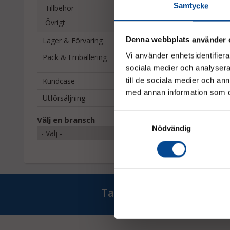
Samtycke
Tillbehör
Övrigt
Denna webbplats använder 
Lager & Förvaring
Vi använder enhetsidentifierar
Pack & Emballering
sociala medier och analysera 
Kundcase
till de sociala medier och a
med annan information som du 
Utförsäljning
Samtyckesval
Välj en bransch
Nödvändig
Ta del av våra bästa erb