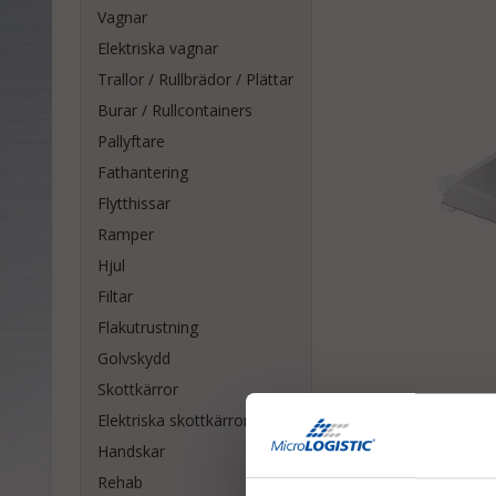
Vagnar
Elektriska vagnar
Trallor / Rullbrädor / Plättar
Burar / Rullcontainers
Pallyftare
Fathantering
Flytthissar
Ramper
Hjul
Filtar
Flakutrustning
Golvskydd
Skottkärror
Elektriska skottkärror
Handskar
Rehab