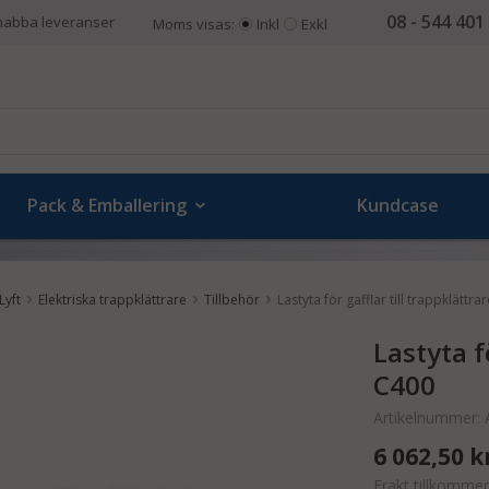
08 - 544 401
nabba leveranser
Moms visas:
Inkl
Exkl
Pack & Emballering
Kundcase
Lyft
Elektriska trappklättrare
Tillbehör
Lastyta för gafflar till trappklättr
Lastyta f
C400
Artikelnummer:
6 062,50 k
Frakt tillkommer