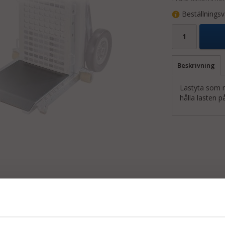
Beställningsv
Beskrivning
Lastyta som mo
hålla lasten på