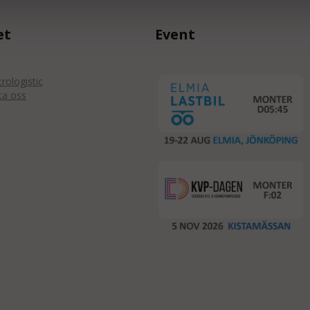
et
Event
ologistic
ta oss