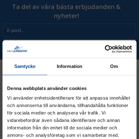
Ta del av våra bästa erbjudanden &
nyheter!
Prenumerera
Samtycke
Information
Om
Kontakt
Denna webbplats använder cookies
Vi använder enhetsidentifierare för att anpassa innehållet
08 - 544 401 50
och annonserna till användarna, tillhandahålla funktioner
för sociala medier och analysera vår trafik. Vi
info@micrologistic.com
vidarebefordrar även sådana identifierare och annan
order@micrologistic.com
information från din enhet till de sociala medier och
support@micrologistic.com
annons- och analysföretag som vi samarbetar med.