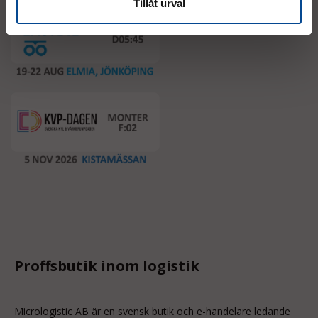
Tillåt urval
Proffsbutik inom logistik
Micrologistic AB är en svensk butik och
e-handelare
ledande