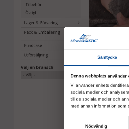
Tillbehör
Övrigt
Lager & Förvaring
Pack & Emballering
Kundcase
Utförsäljning
Samtycke
Välj en bransch
Liknande samt
Denna webbplats använder 
Vi använder enhetsidentifierar
sociala medier och analysera 
till de sociala medier och a
med annan information som du 
Samtyckesval
Nödvändig