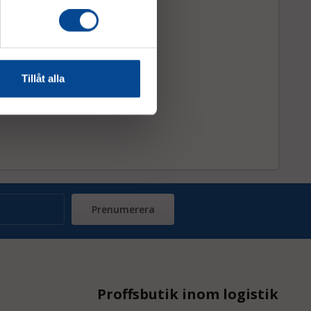
Tillåt alla
Prenumerera
Proffsbutik inom logistik