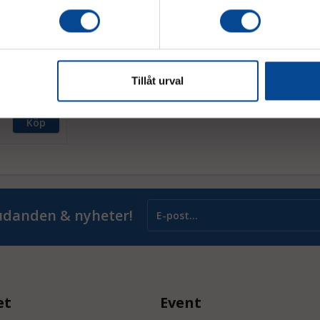
 – skyddar
 2000 x 1500
Tillåt urval
Köp
judanden & nyheter!
et
Event