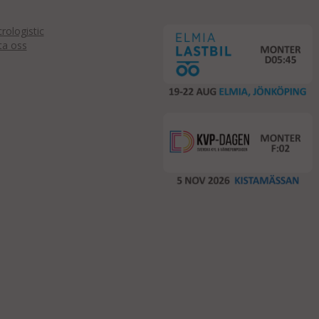
ologistic
ta oss