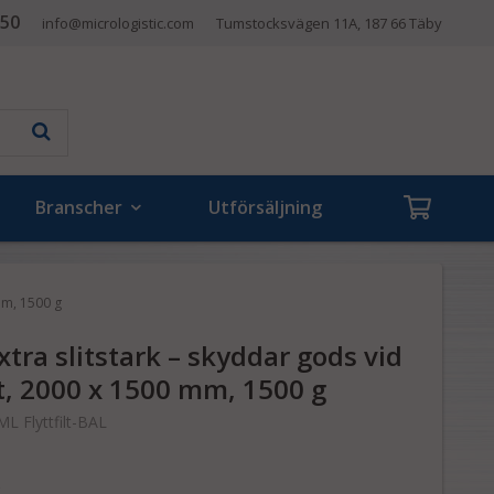
 50
info@micrologistic.com
Tumstocksvägen 11A, 187 66 Täby
Branscher
Utförsäljning
 mm, 1500 g
 Extra slitstark – skyddar gods vid
t, 2000 x 1500 mm, 1500 g
ML Flyttfilt-BAL