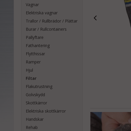
Vagnar
Elektriska vagnar
Trallor / Rullbrädor / Plättar
Burar / Rullcontainers
Pallyftare
Fathantering
Flytthissar
Ramper
Hjul
Filtar
Flakutrustning
Golvskydd
Skottkärror
Elektriska skottkärror
Handskar
Rehab