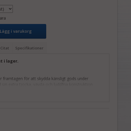
ara
Lägg i varukorg
Citat
Specifikationer
ut i lager.
r framtagen för att skydda känsligt gods under
sin extra tjocka, vävda och luddfria konstruktion.
yttproffs som kräver högsta kvalitet.
0 x 200 cm och en vikt på hela 1400–1500 g är den
 flesta andra filtar som används vid flytt. Den har även
e konstruktion vilket ger ett mycket pålitligt skydd. Se
om beskriver kvaliteten.
balar om 20 st eller helpall med 300 st.