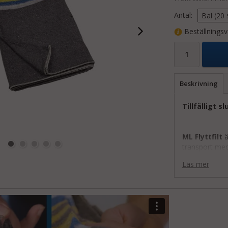
Antal:
Beställningsv
Beskrivning
Tillfälligt sl
ML Flyttfilt
ä
transport med 
Perfekt för fl
Läs mer
Med måtten 15
tjockare än de
en slitstarkar
video nedan s
OBS!
Säljs i 