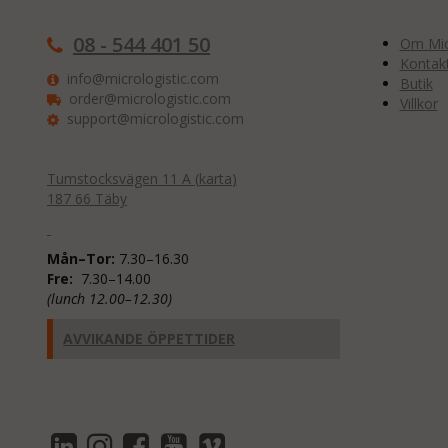
08 - 544 401 50
Om Micr
Kontak
info@micrologistic.com
Butik
order@micrologistic.com
Villkor
support@micrologistic.com
Tumstocksvägen 11 A (
karta
)
187 66 Täby
Mån–Tor:
7.30–16.30
Fre:
7.30–14.00
(lunch 12.00–12.30)
AVVIKANDE ÖPPETTIDER