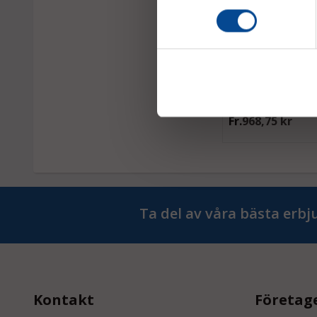
Magasinfilt Kraftig
gods vid förvaring,
mm, 1000 g
Extra kraftig väv
Fr.
968,75 kr
Ta del av våra bästa erb
Kontakt
Företag