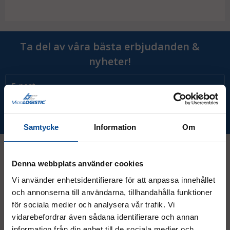
Ta del av våra bästa erbjudanden &
nyheter!
Prenumerera
Samtycke
Information
Om
Denna webbplats använder cookies
Kontakt
Vi använder enhetsidentifierare för att anpassa innehållet
och annonserna till användarna, tillhandahålla funktioner
för sociala medier och analysera vår trafik. Vi
08 - 544 401 50
vidarebefordrar även sådana identifierare och annan
info@micrologistic.com
information från din enhet till de sociala medier och