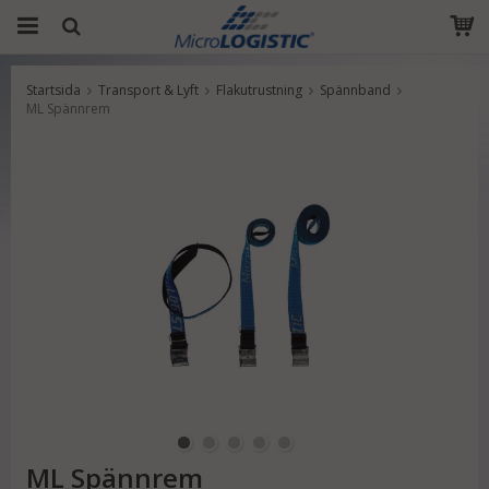
Startsida
Transport & Lyft
Flakutrustning
Spännband
Produkten har blivit tillagd i varukorgen
ML Spännrem
ML Spännrem