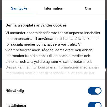
Samtycke
Information
Om
Denna webbplats använder cookies
Ta del av våra bästa erbjudanden &
nyheter!
Vi använder enhetsidentifierare för att anpassa innehållet
och annonserna till användarna, tillhandahålla funktioner
för sociala medier och analysera vår trafik. Vi
vidarebefordrar även sådana identifierare och annan
information från din enhet till de sociala medier och
Prenumerera
annons- och analysföretag som vi samarbetar med.
Dessa kan i sin tur kombinera informationen med annan
information som du har tillhandahållit eller som de har
samlat in när du har använt deras tjänster.
Vänligen välj hur du vill se priserna
Kontakt
Samtyckesval
Nödvändig
Exkl. moms
Inkl. moms
08 - 544 401 50
Inställningar