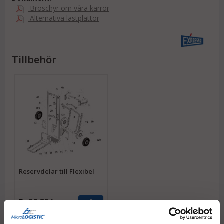
Broschyr om våra kärror
Alternativa lastplattor
Tillbehör
Reservdelar till Flexibel
Fr.
26,25 kr
Köp