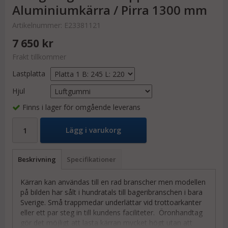
Aluminiumkärra / Pirra 1300 mm
Artikelnummer:
E23381121
7 650 kr
Frakt tillkommer
Lastplatta
Hjul
Finns i lager för omgående leverans
Lägg i varukorg
Beskrivning
Specifikationer
Kärran kan användas till en rad branscher men modellen
på bilden har sålt i hundratals till bageribranschen i bara
Sverige. Små trappmedar underlättar vid trottoarkanter
eller ett par steg in till kundens faciliteter. Öronhandtag
gör det möjligt att lasta kärran mycket högt utan att