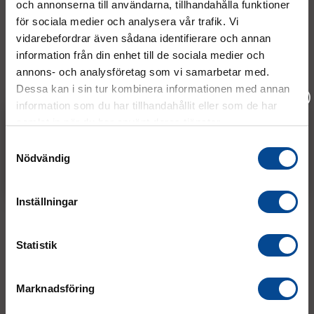
och annonserna till användarna, tillhandahålla funktioner
för sociala medier och analysera vår trafik. Vi
Kontakt
vidarebefordrar även sådana identifierare och annan
information från din enhet till de sociala medier och
annons- och analysföretag som vi samarbetar med.
08 - 544 401 50
Dessa kan i sin tur kombinera informationen med annan
information som du har tillhandahållit eller som de har
info@micrologistic.com
samlat in när du har använt deras tjänster.
order@micrologistic.com
Vänligen välj hur du vill se priserna
support@micrologistic.com
Samtyckesval
Nödvändig
Exkl. moms
Inkl. moms
Tumstocksvägen 11 A (
karta
)
187 66 Täby
Inställningar
Mån–Tor:
7.30–16.30
Statistik
Fre:
7.30–14.00
(lunch 12.00–12.30)
Marknadsföring
AVVIKANDE ÖPPETTIDER