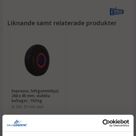
Liknande samt relaterade produkter
Expresso, luftgummihjul,
260 x 85 mm, dubbla
kullager, 150 kg
Ø 260, 25 mm axel
1 365 kr
Köp