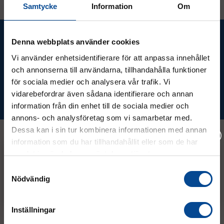
Samtycke
Information
Om
Ta del av våra bästa erbjudanden &
Denna webbplats använder cookies
nyheter!
Vi använder enhetsidentifierare för att anpassa innehållet
och annonserna till användarna, tillhandahålla funktioner
för sociala medier och analysera vår trafik. Vi
vidarebefordrar även sådana identifierare och annan
Prenumerera
information från din enhet till de sociala medier och
annons- och analysföretag som vi samarbetar med.
Dessa kan i sin tur kombinera informationen med annan
information som du har tillhandahållit eller som de har
samlat in när du har använt deras tjänster.
Kontakt
Vänligen välj hur du vill se priserna
Samtyckesval
Nödvändig
Exkl. moms
Inkl. moms
08 - 544 401 50
Inställningar
info@micrologistic.com
order@micrologistic.com