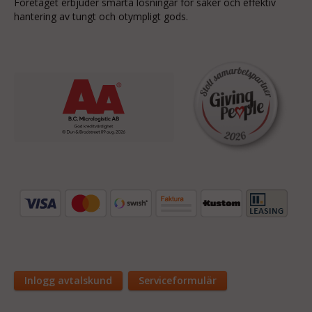
Företaget erbjuder smarta lösningar för säker och effektiv
hantering av tungt och otympligt gods.
Inlogg avtalskund
Serviceformulär