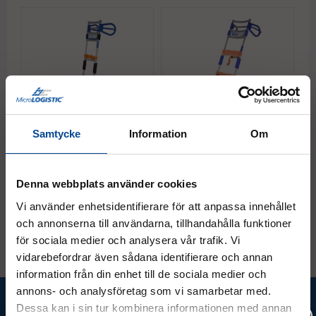
Samtycke
Information
Om
Aluminiumpirra
Aluminiumpirra
A
Höggodskärra V1 – Lätt
Höggodskärra V2 – Med
H
och smidig pirra för högt
hjultillsats för extra
h
gods
stabilitet
h
Denna webbplats använder cookies
Med spännband och
Med hjultillsats
Hj
ramskydd
Vi använder enhetsidentifierare för att anpassa innehållet
16 512,50 kr
27 825 kr
2
Köp
Köp
och annonserna till användarna, tillhandahålla funktioner
för sociala medier och analysera vår trafik. Vi
vidarebefordrar även sådana identifierare och annan
information från din enhet till de sociala medier och
annons- och analysföretag som vi samarbetar med.
Ta del av våra bästa erbjudanden &
Dessa kan i sin tur kombinera informationen med annan