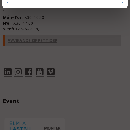
Mån–Tor:
7.30–16.30
Fre:
7.30–14.00
(lunch 12.00–12.30)
AVVIKANDE ÖPPETTIDER
Event