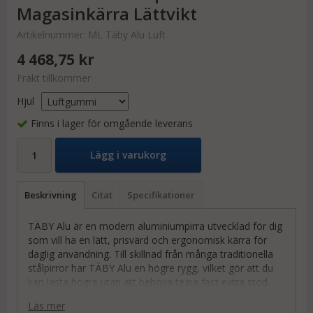
Magasinkärra Lättvikt
Artikelnummer:
ML Täby Alu Luft
4 468,75 kr
Frakt tillkommer
Hjul
Finns i lager för omgående leverans
Lägg i varukorg
Beskrivning
Citat
Specifikationer
TÄBY Alu är en modern aluminiumpirra utvecklad för dig
som vill ha en lätt, prisvärd och ergonomisk kärra för
daglig användning. Till skillnad från många traditionella
stålpirror har TÄBY Alu en högre rygg, vilket gör att du
kan lasta högre utan att behöva tejpa fast extra stöd.
Den låga vikten, de ergonomiskt vinklade handtagen och
Läs mer
de kullagrade hjulen gör den betydligt lättare att köra,