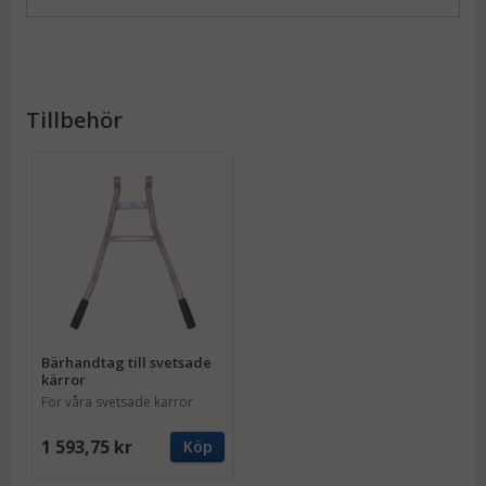
manövrera och lyfta än många vanliga pirror på
marknaden.
Den robusta aluminiumkonstruktionen gör pirran cirka 3
kg lättare än motsvarande stålpirror. Hjulen är utrustade
med kullager för mjukare gång och monterade med bult
Tillbehör
och mutter för ökad hållbarhet. Välj mellan
luftgummihjul för bästa komfort eller punkteringsfria hjul
för helt underhållsfri drift. Maxlast är upp till
200 kg med
luftgummihjul
och upp till
150 kg med
punkteringsfria hjul
.
Viktigaste egenskaper
Högre rygg – lasta högre utan tejpade
förlängningar
Cirka 3 kg lättare än många traditionella stålpirror
Kullagrade hjul som rullar lätt och smidigt
Bärhandtag till svetsade
Hjul monterade med bult och mutter för ökad
kärror
hållbarhet
För våra svetsade kärror
Ergonomiskt vinklade handtag för bättre komfort
1 593,75 kr
och kontroll
Köp