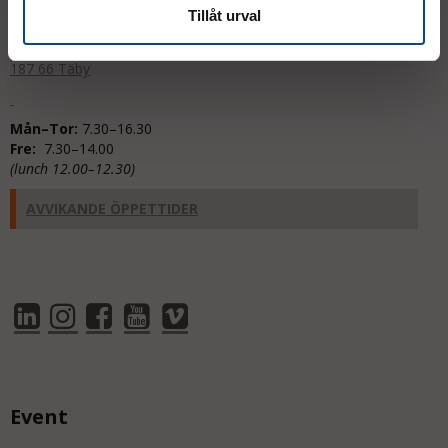
Tillåt urval
Tumstocksvägen 11 A (
karta
)
187 66 Täby
Mån–Tor:
7.30–16.30
Fre:
7.30–14.00
(lunch 12.00–12.30)
AVVIKANDE ÖPPETTIDER
Event