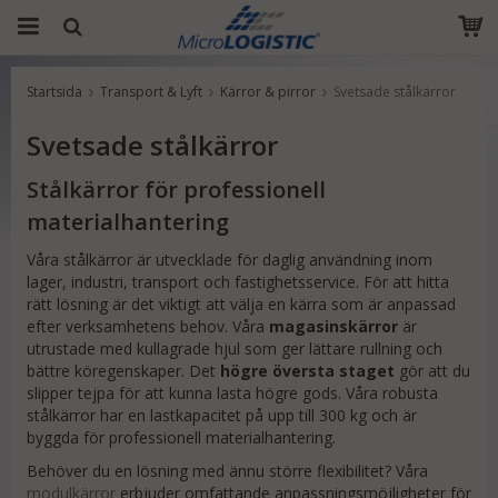
Startsida
Transport & Lyft
Kärror & pirror
Svetsade stålkärror
Produkten har blivit tillagd i varukorgen
Svetsade stålkärror
Stålkärror för professionell
materialhantering
Våra stålkärror är utvecklade för daglig användning inom
lager, industri, transport och fastighetsservice. För att hitta
rätt lösning är det viktigt att välja en kärra som är anpassad
efter verksamhetens behov. Våra
magasinskärror
är
utrustade med kullagrade hjul som ger lättare rullning och
bättre köregenskaper. Det
högre översta staget
gör att du
slipper tejpa för att kunna lasta högre gods. Våra robusta
stålkärror har en lastkapacitet på upp till 300 kg och är
byggda för professionell materialhantering.
Behöver du en lösning med ännu större flexibilitet? Våra
modulkärror
erbjuder omfattande anpassningsmöjligheter för