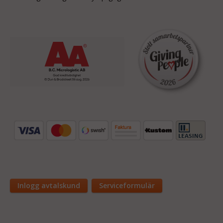
Inlogg avtalskund
Serviceformulär