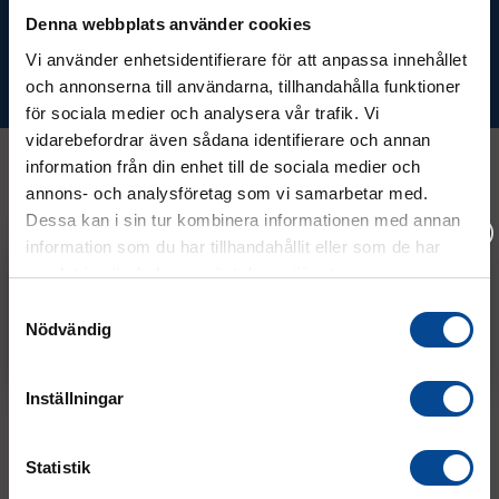
Denna webbplats använder cookies
Vi använder enhetsidentifierare för att anpassa innehållet
Prenumerera
och annonserna till användarna, tillhandahålla funktioner
för sociala medier och analysera vår trafik. Vi
vidarebefordrar även sådana identifierare och annan
information från din enhet till de sociala medier och
annons- och analysföretag som vi samarbetar med.
Kontakt
Dessa kan i sin tur kombinera informationen med annan
information som du har tillhandahållit eller som de har
samlat in när du har använt deras tjänster.
08 - 544 401 50
Vänligen välj hur du vill se priserna
Samtyckesval
Nödvändig
info@micrologistic.com
Exkl. moms
Inkl. moms
order@micrologistic.com
support@micrologistic.com
Inställningar
Tumstocksvägen 11 A (
karta
)
187 66 Täby
Statistik