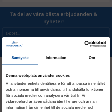
Ta del av våra bästa erbjudanden &
nyheter!
Prenumerera
Samtycke
Information
Om
Denna webbplats använder cookies
Kontakt
Vi använder enhetsidentifierare för att anpassa innehållet
och annonserna till användarna, tillhandahålla funktioner
08 - 544 401 50
för sociala medier och analysera vår trafik. Vi
vidarebefordrar även sådana identifierare och annan
info@micrologistic.com
order@micrologistic.com
information från din enhet till de sociala medier och