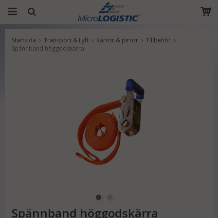
Startsida
Transport & Lyft
Kärror & pirror
Tillbehör
Produkten har blivit tillagd i varukorgen
Spännband höggodskärra
Spännband höggodskärra