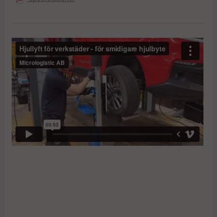
Avlastningshylla för bultar
Sidmonterad mast för "off center"
Mastskydd = inga lackskador
Svensktillverkad
Sladdlös (batteridriven)
Se videon nedan för hur man använder däcklyften.