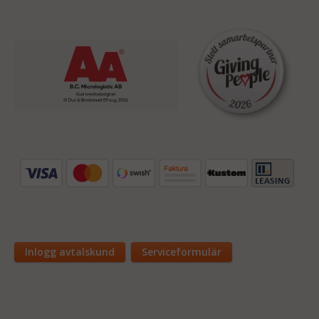
Inlogg avtalskund
Serviceformulär