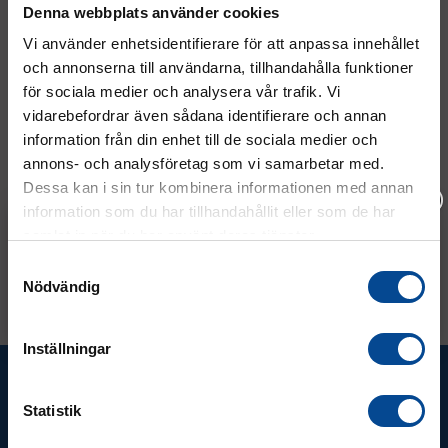
Denna webbplats använder cookies
Vi använder enhetsidentifierare för att anpassa innehållet
och annonserna till användarna, tillhandahålla funktioner
för sociala medier och analysera vår trafik. Vi
vidarebefordrar även sådana identifierare och annan
information från din enhet till de sociala medier och
Batteri 2-PACK till däcklyft
Laddare till Däcklyft
annons- och analysföretag som vi samarbetar med.
(A310, A350)
För Däcklyft Eco
Dessa kan i sin tur kombinera informationen med annan
2-pack, 12V / 7,2Ah, 151 x 65 x
95 mm
information som du har tillhandahållit eller som de har
1 375 kr
3 687,50 kr
Köp
Köp
samlat in när du har använt deras tjänster.
Vänligen välj hur du vill se priserna
Samtyckesval
Nödvändig
Exkl. moms
Inkl. moms
Inställningar
Ta del av våra bästa erbjudanden &
nyheter!
Statistik