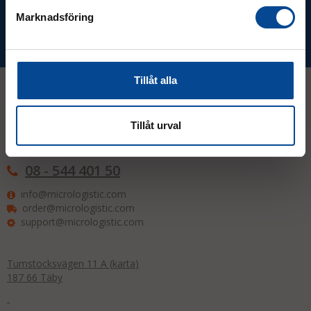
Marknadsföring
Prenumerera
Tillåt alla
Kontakt
Tillåt urval
08 - 544 401 50
info@micrologistic.com
order@micrologistic.com
support@micrologistic.com
Tumstocksvägen 11 A (
karta
)
187 66 Täby