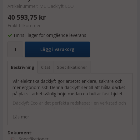
Artikelnummer:
ML Däcklyft ECO
40 593,75 kr
Frakt tillkommer
Finns i lager för omgående leverans
Lägg i varukorg
Beskrivning
Citat
Specifikationer
Vår elektriska däcklyft gör arbetet enklare, säkrare och
mer ergonomiskt! Denna däcklyft ser till att hålla däcket
på plats i arbetsvänlig höjd medan du bultar fast hjulet.
Däcklyft Eco är det perfekta redskapet i en verkstad och
andra anläggningar där tunga lyft förekommer.
Läs mer
Med denna däcklyft blir arbetet både enklare och mer
effektivt tack vare dess smidiga funktioner:
Dokument:
Ergonomiskt arbetssätt = minska arbetsskador
Specifikationer