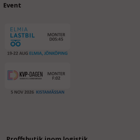
Event
Proffsbutik inom logistik