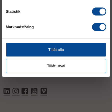
order@micrologistic.com
support@micrologistic.com
Statistik
Tumstocksvägen 11 A (
karta
)
Marknadsföring
187 66 Täby
Mån–Tor:
7.30–16.30
Fre:
7.30–14.00
Tillåt alla
(lunch 12.00–12.30)
AVVIKANDE ÖPPETTIDER
Tillåt urval