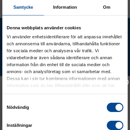
Samtycke
Information
Om
Ta del av våra bästa erbjudanden &
Denna webbplats använder cookies
nyheter!
Vi använder enhetsidentifierare för att anpassa innehållet
och annonserna till användarna, tillhandahålla funktioner
för sociala medier och analysera vår trafik. Vi
vidarebefordrar även sådana identifierare och annan
Prenumerera
information från din enhet till de sociala medier och
annons- och analysföretag som vi samarbetar med.
Dessa kan i sin tur kombinera informationen med annan
information som du har tillhandahållit eller som de har
samlat in när du har använt deras tjänster.
Kontakt
Vänligen välj hur du vill se priserna
Samtyckesval
Nödvändig
Exkl. moms
Inkl. moms
08 - 544 401 50
Inställningar
info@micrologistic.com