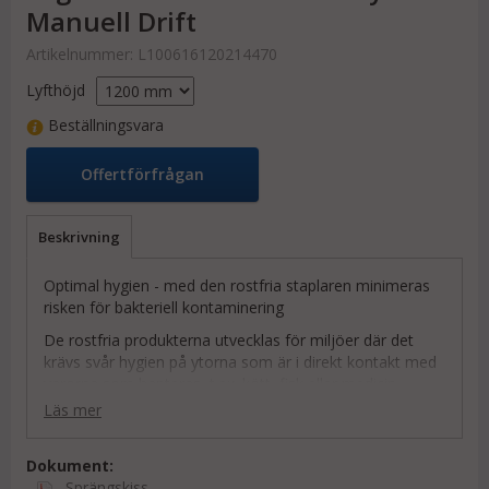
Manuell Drift
Artikelnummer:
L100616120214470
Lyfthöjd
Beställningsvara
Offertförfrågan
Beskrivning
Optimal hygien - med den rostfria staplaren minimeras
risken för bakteriell kontaminering
De rostfria produkterna utvecklas för miljöer där det
krävs svår hygien på ytorna som är i direkt kontakt med
varorna som hanteras, t.ex. kött, fisk eller medicin.
Läs mer
Designen fokuserar på användarens säkerhet och
ergonomiska arbetsförhållanden. Som ett exempel
säkerställer det ergonomiskt korrekta handtaget
Dokument:
användaren ett avslappnat grepp.
Sprängskiss