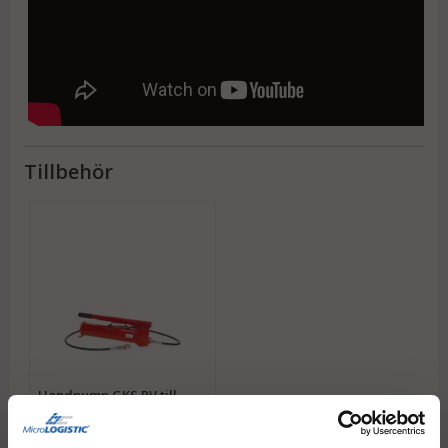
Tillbehör
Handpump GKS PV till
hydraulisk domkraft
Pumpa 1-2 domkrafter.