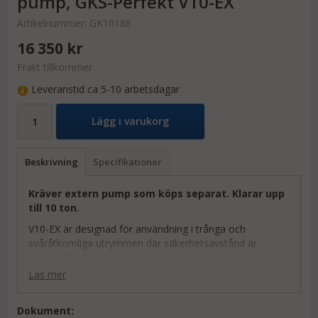
pump, GKS-Perfekt V10-EX
Artikelnummer:
GK10186
16 350 kr
Frakt tillkommer
Leveranstid ca 5-10 arbetsdagar
Lägg i varukorg
Beskrivning
Specifikationer
Kräver extern pump som köps separat. Klarar upp
till 10 ton.
V10-EX är designad för användning i trånga och
svåråtkomliga utrymmen där säkerhetsavstånd är
avgörande. Den externa pumpen kopplas in med slang
och kan därmed köras på lite avstånd när man inte
Läs mer
kommer åt så lätt. Trots den kompakta designen
erbjuder den mycket hög säkerhet med
Dokument:
höjdjusterbar lastyta i smitt stål och säkerhetsventiler