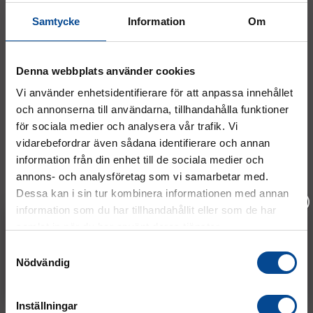
19 350 kr
Köp
Samtycke
Information
Om
Denna webbplats använder cookies
Liknande samt relaterade produkter
Vi använder enhetsidentifierare för att anpassa innehållet
och annonserna till användarna, tillhandahålla funktioner
KÖP TILL PUMP
KÖP TILL PUMP
för sociala medier och analysera vår trafik. Vi
vidarebefordrar även sådana identifierare och annan
information från din enhet till de sociala medier och
annons- och analysföretag som vi samarbetar med.
Dessa kan i sin tur kombinera informationen med annan
information som du har tillhandahållit eller som de har
samlat in när du har använt deras tjänster.
Hydraulisk domkraft 5 ton
Hydraulisk domkraft 30
H
Vänligen välj hur du vill se priserna
utan pump, GKS-Perfekt
ton utan pump, GKS-
m
Samtyckesval
V5-EX
Perfekt V30-EX
P
Nödvändig
Exkl. moms
Inkl. moms
Kräver extern pump. Max 5
Kräver extern pump. Max 30
I
ton.
ton.
to
11 850 kr
75 000 kr
1
Köp
Köp
Inställningar