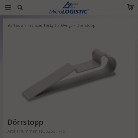
Startsida
Transport & Lyft
Övrigt
Dörrstopp
Produkten har blivit tillagd i varukorgen
Dörrstopp
Artikelnummer:
NO62531715