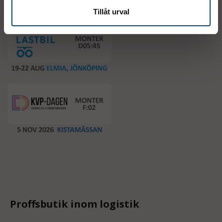
Tillåt urval
Proffsbutik inom logistik