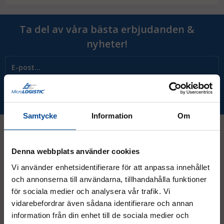
Det är en perfekt lösning för att hindra att dörrar slår
igen och skapar en störande ljudnivå i hemmet eller på
Ta del av våra bästa erbjudanden &
arbetsplatsen.
nyheter!
Prenumerera
Samtycke
Information
Om
Denna webbplats använder cookies
Kontakt
Vi använder enhetsidentifierare för att anpassa innehållet
och annonserna till användarna, tillhandahålla funktioner
08 - 544 401 50
för sociala medier och analysera vår trafik. Vi
vidarebefordrar även sådana identifierare och annan
info@micrologistic.com
information från din enhet till de sociala medier och
order@micrologistic.com