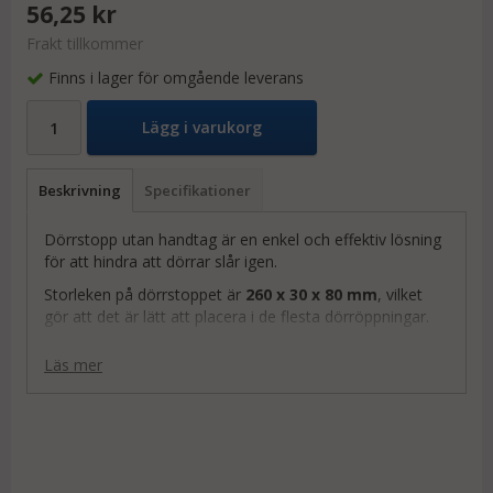
56,25 kr
Frakt tillkommer
Finns i lager för omgående leverans
Lägg i varukorg
Beskrivning
Specifikationer
Dörrstopp utan handtag är en enkel och effektiv lösning
för att hindra att dörrar slår igen.
Storleken på dörrstoppet är
260 x 30 x 80 mm
, vilket
gör att det är lätt att placera i de flesta dörröppningar.
Dörrstoppet är tillverkat av hållbart plastmaterial, vilket
Läs mer
gör att det är tåligt och kan användas under lång tid utan
att behöva bytas ut.
Dess totalvikt är endast
140 g
, vilket gör det lätt att
hantera och justera vid behov. Dörrstoppet är behändigt
att använda, då det inte har något handtag som kan
störa eller ta upp onödig plats.