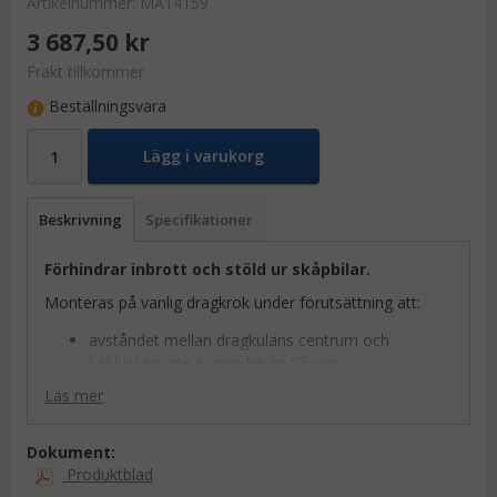
Artikelnummer:
MA14159
3 687,50 kr
Frakt tillkommer
Beställningsvara
Lägg i varukorg
Beskrivning
Specifikationer
Förhindrar inbrott och stöld ur skåpbilar.
Monteras på vanlig dragkrok under förutsättning att:
avståndet mellan dragkulans centrum och
bakluckan inte är mindre än 85 mm.
det finns en rak sektion under dragkulans botten
Läs mer
på minst 20 mm.
För maximalt inbrottsskydd ska avståndet mellan
Dokument:
monterat dragkrokslås och bakluckan inte överstiga 70
Produktblad
mm.