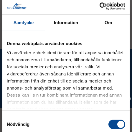
Produktfunktioner:
Blockerar bakluckan eller bakdörrarna på din
skåpbil och förhindrar inbrott.
Samtycke
Information
Om
Snabb att installera och ta bort.
Lämplig för alla typer av dragkrokar, förutsatt att
avståndet från kulans mitt till bakluckan eller
bakdörrarna inte är mindre än 85 mm och det
Denna webbplats använder cookies
finns en rak sektion under kulan på minst 20 mm
Högkvalitativt M-Loy skivlås med borrskydd. Två
Vi använder enhetsidentifierare för att anpassa innehållet
Ta del av våra bästa erbjudanden &
nycklar ingår.
och annonserna till användarna, tillhandahålla funktioner
Omöjligt att sabotera med hävstång.
nyheter!
för sociala medier och analysera vår trafik. Vi
Patenterad toppkvalitet!
vidarebefordrar även sådana identifierare och annan
T-stångsbredd:
410 mm
information från din enhet till de sociala medier och
annons- och analysföretag som vi samarbetar med.
Höjd:
250 mm
Prenumerera
Dessa kan i sin tur kombinera informationen med annan
Vikt:
4,7 kg
information som du har tillhandahållit eller som de har
samlat in när du har använt deras tjänster.
Vänligen välj hur du vill se priserna
Samtyckesval
Nödvändig
Exkl. moms
Inkl. moms
Kontakt