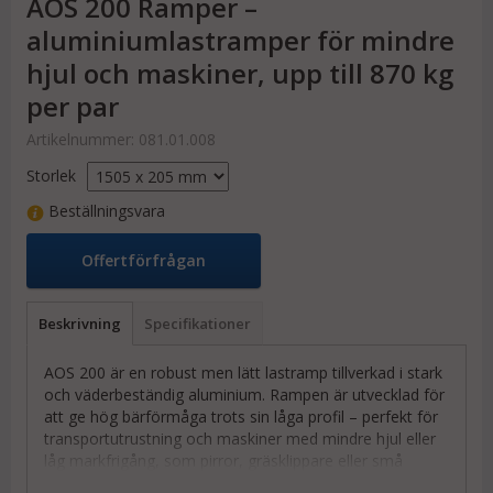
AOS 200 Ramper –
aluminiumlastramper för mindre
hjul och maskiner, upp till 870 kg
per par
Artikelnummer:
081.01.008
Storlek
Beställningsvara
Offertförfrågan
Beskrivning
Specifikationer
AOS 200 är en robust men lätt lastramp tillverkad i stark
och väderbeständig aluminium. Rampen är utvecklad för
att ge hög bärförmåga trots sin låga profil – perfekt för
transportutrustning och maskiner med mindre hjul eller
låg markfrigång, som pirror, gräsklippare eller små
maskiner på larvband.