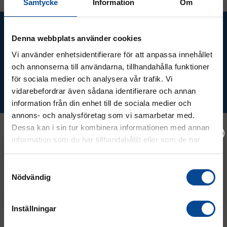
Samtycke
Information
Om
Ta del av våra bästa erbjudanden &
Denna webbplats använder cookies
nyheter!
Vi använder enhetsidentifierare för att anpassa innehållet
och annonserna till användarna, tillhandahålla funktioner
för sociala medier och analysera vår trafik. Vi
vidarebefordrar även sådana identifierare och annan
Prenumerera
information från din enhet till de sociala medier och
annons- och analysföretag som vi samarbetar med.
Dessa kan i sin tur kombinera informationen med annan
information som du har tillhandahållit eller som de har
Kontakt
samlat in när du har använt deras tjänster.
Vänligen välj hur du vill se priserna
Samtyckesval
Nödvändig
Exkl. moms
Inkl. moms
08 - 544 401 50
info@micrologistic.com
Inställningar
order@micrologistic.com
support@micrologistic.com